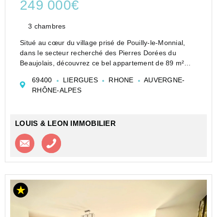
249 000€
3 chambres
Situé au cœur du village prisé de Pouilly-le-Monnial,
dans le secteur recherché des Pierres Dorées du
Beaujolais, découvrez ce bel appartement de 89 m²
entièrement rénové en 2026, alliant charme de l’ancien
69400
LIERGUES
RHONE
AUVERGNE-
et confort moderne. Ce village typique séduit par son...
RHÔNE-ALPES
LOUIS & LEON IMMOBILIER
Contacter l'agence
Appeler l’agence