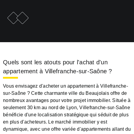
e
F
i
c
h
e
p
r
é
c
é
d
e
n
t
F
i
c
h
e
s
u
i
v
a
n
t
e
Quels sont les atouts pour l'achat d'un
appartement à Villefranche-sur-Saône ?
Vous envisagez d'acheter un appartement à Villefranche-
sur-Saône ? Cette charmante ville du Beaujolais offre de
nombreux avantages pour votre projet immobilier. Située à
seulement 30 km au nord de Lyon, Villefranche-sur-Saône
bénéficie d'une localisation stratégique qui séduit de plus
en plus d'acheteurs. Le marché immobilier y est
dynamique, avec une offre variée d'appartements allant du