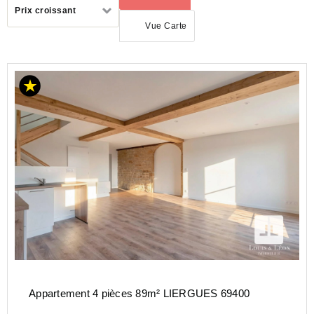
Trier
Prix croissant
par
Vue Carte
ACHAT
APPARTEMENT
AUVERGNE-
RHÔNE-
ALPES
RHONE
(69)
LIERGUES
(69400)
Appartement 4 pièces 89m² LIERGUES 69400