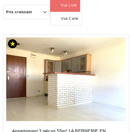
Vue Liste
(activé)
Trier
Prix croissant
par
Vue Carte
ACHAT
APPARTEMENT
PAYS-
DE-
LA-
LOIRE
LOIRE-
ATLANTIQUE
(44)
LA
BERNERIE
EN RETZ
(44760)
Appartement 3 pièces 55m² LA BERNERIE EN