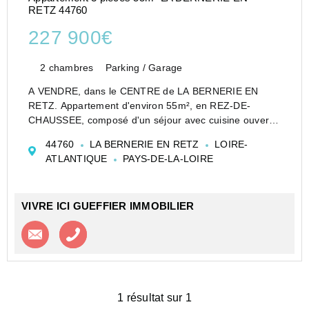
RETZ 44760
227 900€
2 chambres
Parking / Garage
A VENDRE, dans le CENTRE de LA BERNERIE EN
RETZ. Appartement d'environ 55m², en REZ-DE-
CHAUSSEE, composé d'un séjour avec cuisine ouverte
aménagée et équipée, deux chambres dont une de
44760
LA BERNERIE EN RETZ
LOIRE-
14m² environ, une salle d'eau avec wc. Une cave et un
ATLANTIQUE
PAYS-DE-LA-LOIRE
empla...
VIVRE ICI GUEFFIER IMMOBILIER
Contacter l'agence
Appeler l’agence
1 résultat sur 1