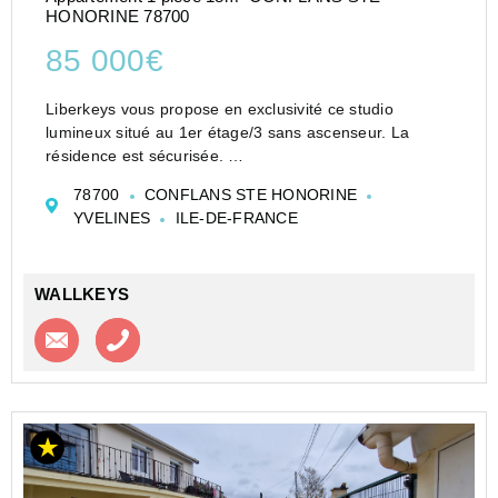
HONORINE 78700
85 000€
Liberkeys vous propose en exclusivité ce studio
lumineux situé au 1er étage/3 sans ascenseur. La
résidence est sécurisée.
Ce bien se compose d'une pièce principale avec son
78700
CONFLANS STE HONORINE
coin cuisine, une salle d'eau avec WC.
YVELINES
ILE-DE-FRANCE
Vous apprécierez la localisat...
WALLKEYS
Contacter l'agence
Appeler l’agence