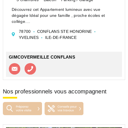
Découvrez cet Appartement lumineux avec vue
dégagée Idéal pour une famille , proche écoles et
collège.
Il offre une belle entrée sur séjour avec balcon, cuisine
78700
CONFLANS STE HONORINE
aménagée et équipée, cellier, salle d...
YVELINES
ILE-DE-FRANCE
GIMCOVERMEILLE CONFLANS
Contacter l'agence
Appeler l’agence
Nos professionnels vous accompagnent