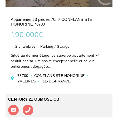
Appartement 3 pièces 70m² CONFLANS STE
HONORINE 78700
190 000€
2 chambres
Parking / Garage
Situé au dernier étage, ce superbe appartement F4
séduit par sa luminosité exceptionnelle et sa vue
entièrement dégagée.
Implanté dans le quartier recherché du Plateau du
78700
CONFLANS STE HONORINE
Moulin à Conflans-Sainte-Honorine, il offre un cadre de
YVELINES
ILE-DE-FRANCE
vie pratique et agréable, à mo...
CENTURY 21 OSMOSE CB
Contacter l'agence
Appeler l’agence