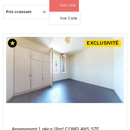
Vue Liste
(activé)
Trier
Prix croissant
par
Vue Carte
ACHAT
EXCLUSIVITÉ
APPARTEMENT
ILE-
DE-
FRANCE
YVELINES
(78)
CONFLANS
STE
HONORINE
(78700)
Appartement 1 pièce 18m² CONFLANS STE