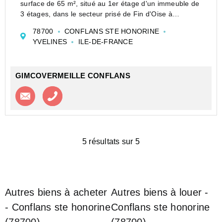
surface de 65 m², situé au 1er étage d'un immeuble de
3 étages, dans le secteur prisé de Fin d'Oise à
Conflans Sainte Honorine. Ce bien en bon état général
78700
CONFLANS STE HONORINE
vous offre un cadre de vie calme et a...
YVELINES
ILE-DE-FRANCE
GIMCOVERMEILLE CONFLANS
Contacter l'agence
Appeler l’agence
5 résultats sur 5
Autres biens à acheter
Autres biens à louer -
- Conflans ste honorine
Conflans ste honorine
(78700)
(78700)