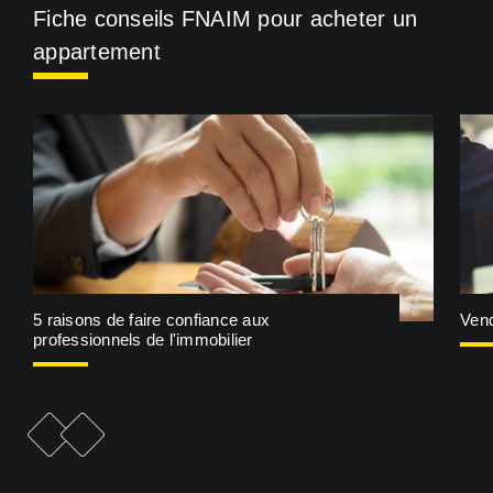
Fiche conseils FNAIM pour acheter un
appartement
5 raisons de faire confiance aux
Vend
professionnels de l'immobilier
e
F
i
c
h
e
p
r
é
c
é
d
e
n
t
F
i
c
h
e
s
u
i
v
a
n
t
e