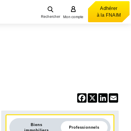
Adhérer
à la FNAIM
Rechercher
Mon compte
Facebook
X
LinkedIn
Email
Biens
Professionnels
immobiliers