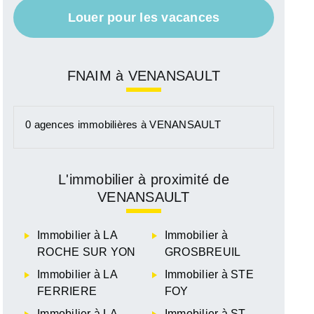
Louer pour les vacances
FNAIM à VENANSAULT
467 000 €
0 agences immobilières à VENANSAULT
Voir le bien
L'immobilier à proximité de
VENANSAULT
410 000 €
raires charge acquéreur inclus (contacter
l'agence)
Immobilier à LA
Immobilier à
Voir le bien
ROCHE SUR YON
GROSBREUIL
Immobilier à LA
Immobilier à STE
FERRIERE
FOY
Immobilier à LA
Immobilier à ST