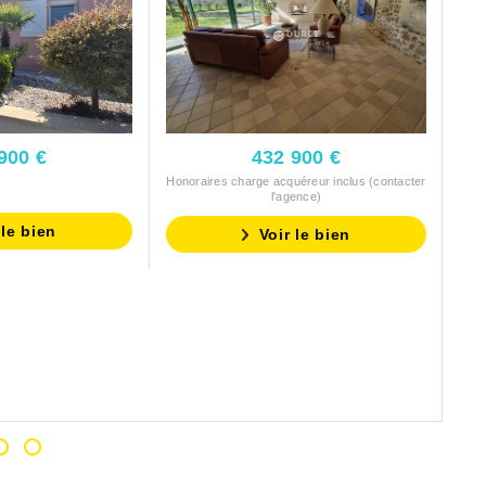
900 €
432 900 €
Honoraires charge acquéreur inclus (contacter
l'agence)
 le bien
Voir le bien
Hono