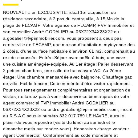
NOUVEAUTE en EXCLUSIVITE: idéal 1er acquisition ou
résidence secondaire, à 2 pas du centre ville, à 15 Mn de la
plage de FECAMP: Votre agence de FECAMP, FVP Immobilier et
son conseiller André GODALIER au 06X72X34X23X22 ou
a.godalier@fvpimmobilier.com, vous proposent à deux pas
centre ville de FECAMP, une maison d'habitation, mytoyenne des
2 côtés, d'une surface habitable d'environ 61 m2, comprenant au
rez de chaussée: Entrée-Séjour avec poêle à bois, une cave,
une cuisine aménagée-équipée. Au 1er étage: Palier desservant
2 petites chambres, une salle de bains avec WC. Au 2éme
étage: Une chambre mansardée avec baignoire. Chauffage gaz
de ville. Faible foncier. Ce bien mérite d'être visiter rapidement.
Pour tous renseignements complémentaires et organisation de
visites, ne tardez pas à venir découvrir ce bien auprés de votre
agent commercial FVP immobilier André GODALIER au
06X72X34X23X22 ou andre.godalier@fvpimmobilier.com, inscrit
au R.S.A.C sous le numéro 332 017 789 LE HAVRE, aura le
plaisir de vous répondre (visite du lundi au samedi et le
dimanche matin sur rendez-vous). Honoraires charge vendeur
Agent Commercial. Conformément au code monétaire et