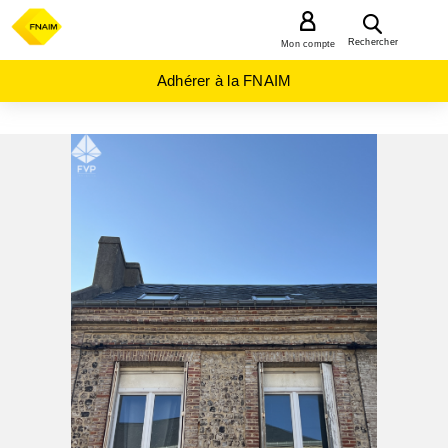
MENU
Rechercher
Mon compte
Adhérer à la FNAIM
ACHAT
MAISON
NORMANDIE
SEINE-
MARITIME
(76)
FECAMP
(76400)