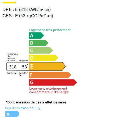
DPE :
E (318 kWh/m² an)
GES :
E (53 kgCO2/m².an)
318
53