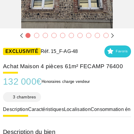
EXCLUSIVITÉ
Réf. 15_F-AG-48
Favoris
Achat Maison 4 pièces 61m² FECAMP 76400
132 000
€
Honoraires charge vendeur
3 chambres
Description
Caractéristiques
Localisation
Consommation éner
Description du bien