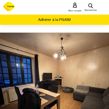
MENU
Rechercher
Mon compte
Adhérer à la FNAIM
ACHAT
MAISON
NORMANDIE
SEINE-
MARITIME
(76)
FECAMP
(76400)