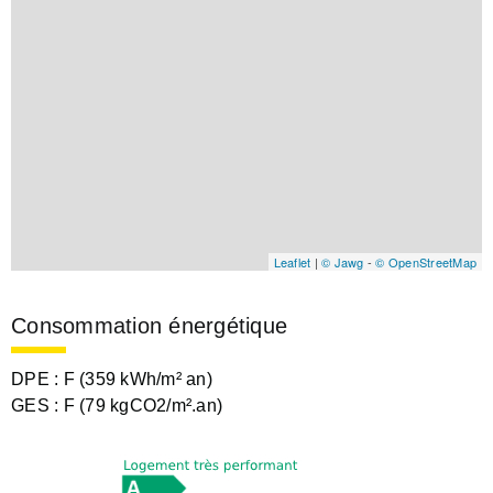
Leaflet
|
© Jawg
-
© OpenStreetMap
Consommation énergétique
DPE :
F (359 kWh/m² an)
GES :
F (79 kgCO2/m².an)