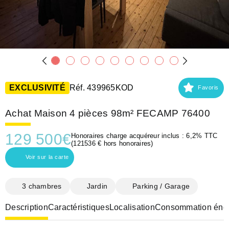
EXCLUSIVITÉ
Réf. 439965KOD
Favoris
Achat Maison 4 pièces 98m² FECAMP 76400
129 500
€
Honoraires charge acquéreur inclus : 6,2% TTC
(121536 € hors honoraires)
Voir sur la carte
3 chambres
Jardin
Parking / Garage
Description
Caractéristiques
Localisation
Consommation éner