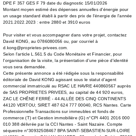
DPE F 357 GES F 79 date du diagnostic 15/01/2026
Montant moyen estimé des dépenses annuelles d'énergie pour
un usage standard établi à partir des prix de l'énergie de l'année
2021.2022.2023 : entre 2880 et 3910 euros
Pour visiter et vous accompagner dans votre projet, contactez
David KONG, au 0786080056 ou, par courriel à
d.kong@proprietes-privees.com.
Selon l'article L.561.5 du Code Monétaire et Financier, pour
l'organisation de la visite, la présentation d'une pièce d'identité
vous sera demandée.
Cette présente annonce a été rédigée sous la responsabilité
éditoriale de David KONG agissant sous le statut d'agent
commercial immatriculé au RSAC LE HAVRE 440860567 auprès
de SAS PROPRIETES PRIVEES, au capital de 44 920 euros,
ZAC LE CHÊNE FERRÉ - 44 ALLÉE DES CINQ CONTINENTS
44120 VERTOU; SIRET 487 624 777 00040, RCS Nantes. Carte
Professionnelle Transactions sur immeubles et fonds de
commerce (T) et Gestion immobilière (G) n°CPI 4401 2016 000
010 388 délivrée par la CCI Nantes - Saint Nazaire. Compte
séquestre n°30932508467 BPA SAINT-SEBASTIEN-SUR-LOIRE