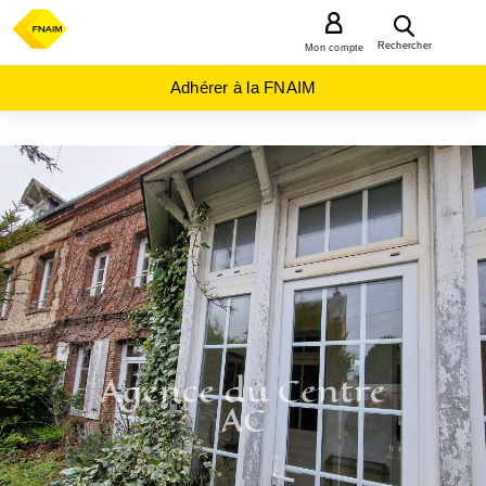
MENU
Rechercher
Mon compte
Adhérer à la FNAIM
ACHAT
MAISON
NORMANDIE
SEINE-
MARITIME
(76)
FECAMP
(76400)