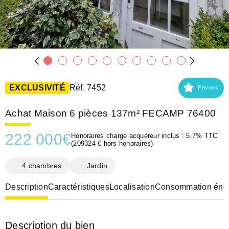
EXCLUSIVITÉ
Réf. 7452
Favoris
Achat Maison 6 pièces 137m² FECAMP 76400
222 000
€
Honoraires charge acquéreur inclus : 5.7% TTC
(209324 € hors honoraires)
4 chambres
Jardin
Description
Caractéristiques
Localisation
Consommation éner
Description du bien