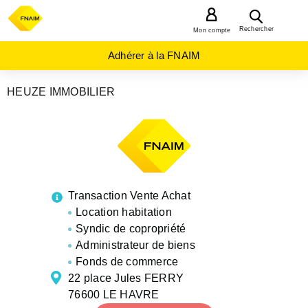
MENU
Rechercher
Mon compte
Adhérer à la FNAIM
HEUZE IMMOBILIER
AGENCES
IMMOBILIÈRES
NORMANDIE
SEINE-
MARITIME
LE
HAVRE
Transaction Vente Achat
Location habitation
Syndic de copropriété
Administrateur de biens
Fonds de commerce
22 place Jules FERRY
76600 LE HAVRE