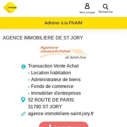
MENU
Rechercher
Mon compte
Adhérer à la FNAIM
AGENCE IMMOBILIERE DE ST JORY
AGENCES
IMMOBILIÈRES
OCCITANIE
HAUTE-
GARONNE
Transaction Vente Achat
ST
JORY
Location habitation
Administrateur de biens
Fonds de commerce
Immobilier d'entreprises
52 ROUTE DE PARIS
31790 ST JORY
agence-immobiliere-saint-jory.fr