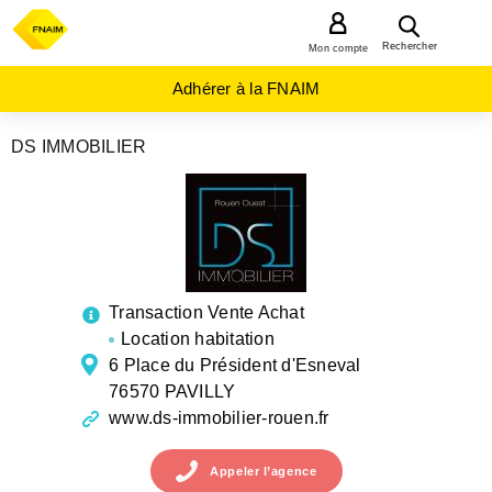
MENU
Rechercher
Mon compte
Adhérer à la FNAIM
DS IMMOBILIER
AGENCES
IMMOBILIÈRES
NORMANDIE
SEINE-
MARITIME
PAVILLY
Transaction Vente Achat
Location habitation
6 Place du Président d'Esneval
76570 PAVILLY
www.ds-immobilier-rouen.fr
Appeler
l’agence