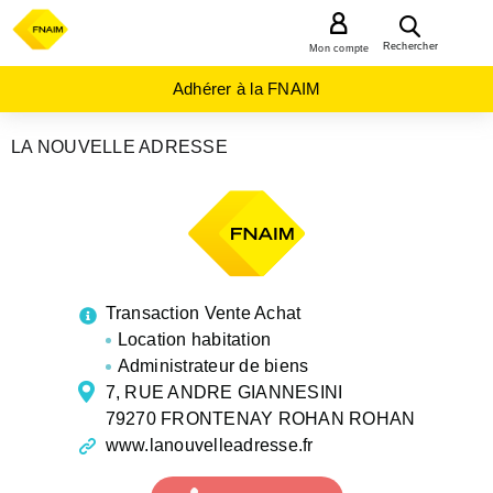
MENU
Rechercher
Mon compte
Adhérer à la FNAIM
LA NOUVELLE ADRESSE
AGENCES
IMMOBILIÈRES
NOUVELLE-
AQUITAINE
DEUX-
SEVRES
FRONTENAY
ROHAN
Transaction Vente Achat
ROHAN
Location habitation
Administrateur de biens
7, RUE ANDRE GIANNESINI
79270 FRONTENAY ROHAN ROHAN
www.lanouvelleadresse.fr