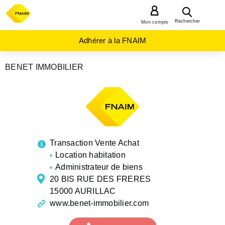
MENU
Rechercher
Mon compte
Adhérer à la FNAIM
BENET IMMOBILIER
AGENCES
IMMOBILIÈRES
AUVERGNE-
RHÔNE-
ALPES
CANTAL
AURILLAC
Transaction Vente Achat
Location habitation
Administrateur de biens
20 BIS RUE DES FRERES
15000 AURILLAC
www.benet-immobilier.com