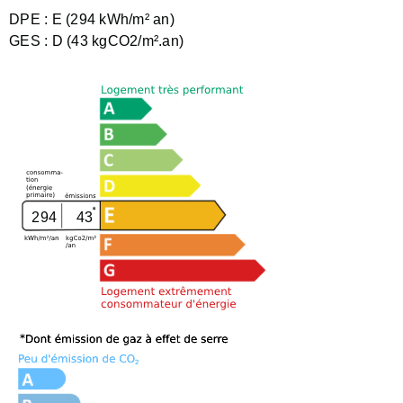
DPE :
E (294 kWh/m² an)
GES :
D (43 kgCO2/m².an)
294
43