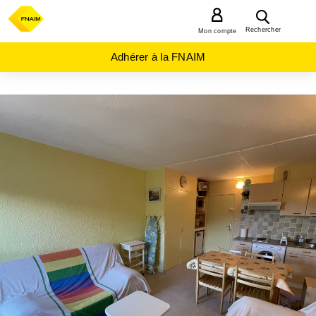
MENU
Rechercher
Mon compte
Adhérer à la FNAIM
ACHAT
APPARTEMENT
AUVERGNE-
RHÔNE-
ALPES
CANTAL
(15)
LAVEISSIERE
(15300)