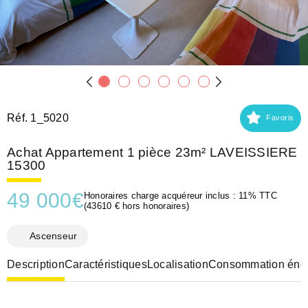
Réf. 1_5020
Favoris
Achat Appartement 1 pièce 23m² LAVEISSIERE
15300
49 000
€
Honoraires charge acquéreur inclus : 11% TTC
(43610 € hors honoraires)
Ascenseur
Description
Caractéristiques
Localisation
Consommation éner