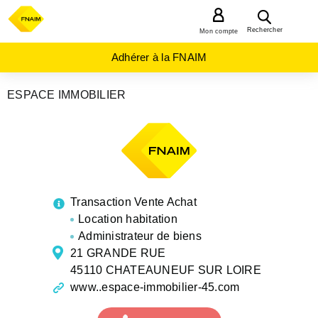
MENU
Rechercher
Mon compte
Adhérer à la FNAIM
ESPACE IMMOBILIER
AGENCES
IMMOBILIÈRES
CENTRE-
VAL-DE-
LOIRE
LOIRET
CHATEAUNEUF
SUR LOIRE
Transaction Vente Achat
Location habitation
Administrateur de biens
21 GRANDE RUE
45110 CHATEAUNEUF SUR LOIRE
www..espace-immobilier-45.com