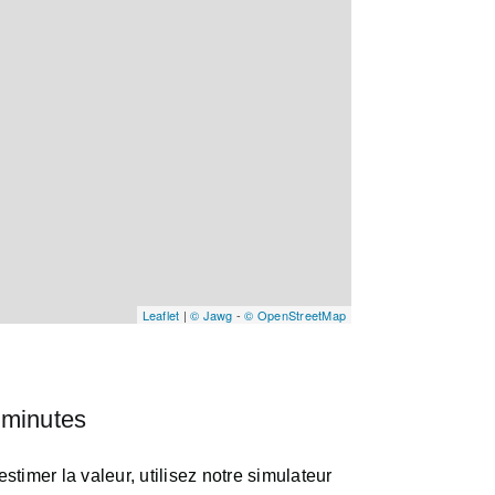
Leaflet
|
© Jawg
-
© OpenStreetMap
 minutes
timer la valeur, utilisez notre simulateur