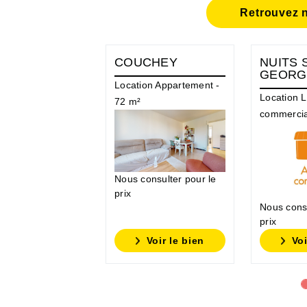
Retrouvez n
COUCHEY
NUITS 
GEORG
Location Appartement -
Location L
72 m²
commercia
Nous consulter pour le
prix
Nous consu
prix
Voir le bien
Voi