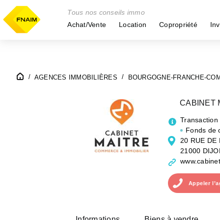
Tous nos conseils immo
Achat/Vente
Location
Copropriété
Inv
AGENCES IMMOBILIÈRES
BOURGOGNE-FRANCHE-CO
CABINET 
Transaction
Fonds de
20 RUE DE
21000 DIJO
www.cabinet
Appeler
l’
Informations
Biens à vendre