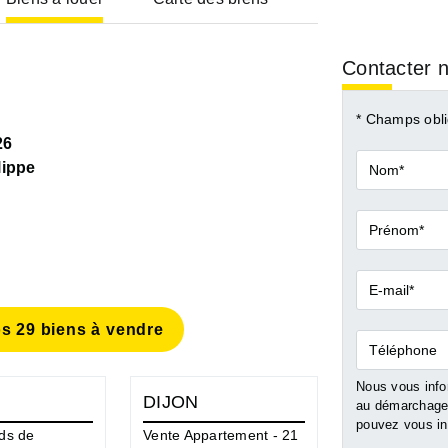
Contacter n
* Champs obli
26
Nom*
lippe
Prénom*
E-
mail*
s 29 biens à vendre
Téléphone
Nous vous infor
DIJON
DIJON
au démarchage 
pouvez vous ins
ds de
Vente Appartement - 21
Vente Fonds 