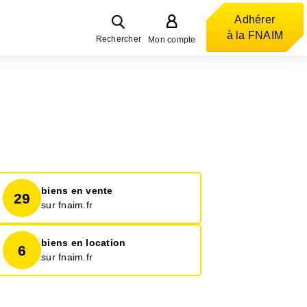
Adhérer
à la FNAIM
Rechercher
Mon compte
biens en vente
29
sur fnaim.fr
biens en location
6
sur fnaim.fr