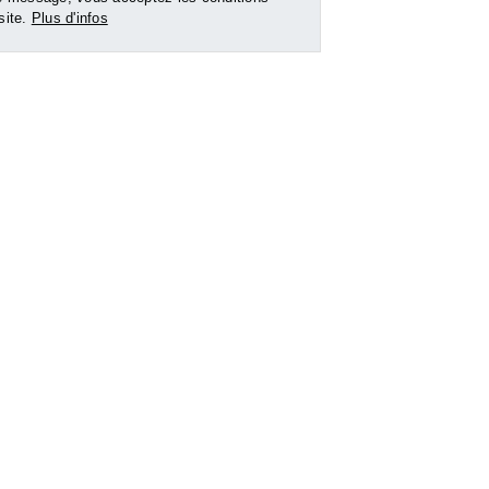
 site.
Plus d'infos
 LES
BEAUNE
DIJON
Location Local industriel
Location Local
l
- 460 m²
commercial - 950
514 m²
Nous consulter po
r pour le
prix
Nous consulter pour le
prix
e bien
Voir le bien
Voir le b