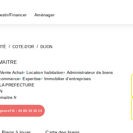
estir/Financer
Aménager
MTÉ
COTE-D'OR
DIJON
MAITRE
 Vente Achat
Location habitation
Administrateur de biens
 commerce
Expertise
Immobilier d'entreprises
 LA PREFECTURE
N
maitre.fr
agence
Tél : 03 80 30 15 13
Biens à louer
Carte des biens