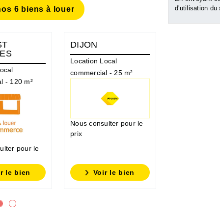
d'utilisation du
os 6 biens à louer
ST
DIJON
FONTAINE
ES
DIJON
Location Local
ocal
Location Loca
commercial - 25 m²
l - 120 m²
commercial - 
Nous consulte
prix
Nous consulter pour le
prix
lter pour le
r le bien
Voir le bien
Voir l