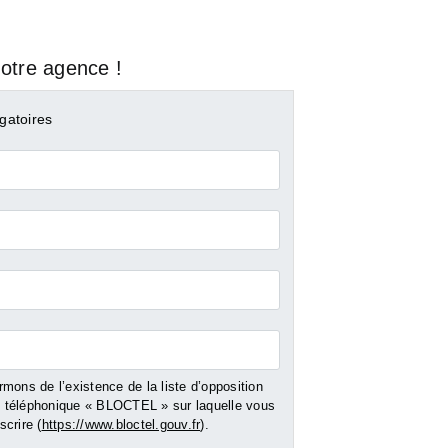
otre agence !
gatoires
mons de l’existence de la liste d’opposition
DIJON
MARSEILLE 
téléphonique « BLOCTEL » sur laquelle vous
crire (
https://www.bloctel.gouv.fr
).
de
Vente Fonds de
Vente Fonds de