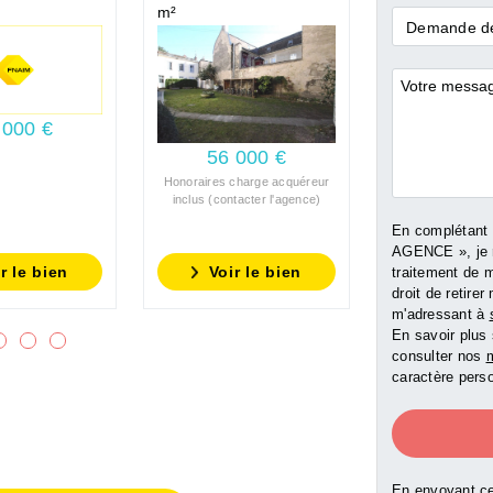
m²
commerce
Demande
Demande de
*
Commentai
 000 €
66 00
56 000 €
Honoraires charge acquéreur
inclus (contacter l'agence)
En complétant
AGENCE », je 
r le bien
Voir le bien
Voir l
traitement de 
droit de retir
m'adressant à
En savoir plus 
consulter nos
m
caractère perso
En envoyant ce