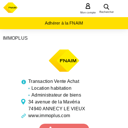
MENU
Rechercher
Mon compte
Adhérer à la FNAIM
IMMOPLUS
AGENCES
IMMOBILIÈRES
AUVERGNE-
RHÔNE-
ALPES
HAUTE-
SAVOIE
ANNECY
Transaction Vente Achat
LE
VIEUX
Location habitation
Administrateur de biens
34 avenue de la Mavéria
74940 ANNECY LE VIEUX
www.immoplus.com