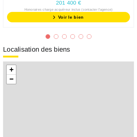
201 400 €
Honoraires charge acquéreur inclus (contacter l'agence)
Voir le bien
Localisation des biens
+
−