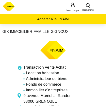
MENU
Rechercher
Mon compte
Adhérer à la FNAIM
GIX IMMOBILIER FAMILLE GIGNOUX
AGENCES
IMMOBILIÈRES
AUVERGNE-
RHÔNE-
ALPES
ISERE
GRENOBLE
Transaction Vente Achat
Location habitation
Administrateur de biens
Fonds de commerce
Immobilier d'entreprises
9 avenue Maréchal Randon
38000 GRENOBLE