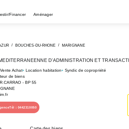
estir/Financer
Aménager
AZUR
BOUCHES-DU-RHONE
MARIGNANE
MEDITERRANEENNE D'ADMINISTRATION ET TRANSACTI
 Vente Achat
Location habitation
Syndic de copropriété
teur de biens
R.CARRAO - BP 55
IGNANE
m.fr
agence
Tél : 0442310050
e
Carte des biens