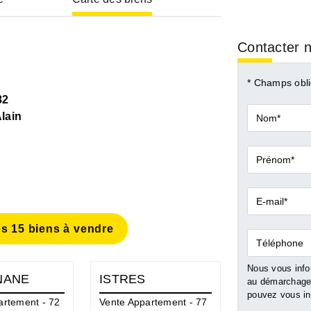
Contacter n
* Champs obli
82
Nom*
lain
Prénom*
E-
mail*
s 15 biens à vendre
Téléphone
Nous vous infor
NANE
ISTRES
MARIGNA
au démarchage 
pouvez vous ins
artement - 72
Vente Appartement - 77
Vente Apparte