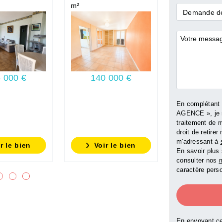
m²
m²
Demande
Demande de
*
Commentai
 000 €
140 000 €
150 0
En complétant
AGENCE », je 
traitement de 
droit de retir
m'adressant à
r le bien
Voir le bien
Voir l
En savoir plus 
consulter nos
m
caractère perso
En envoyant ce