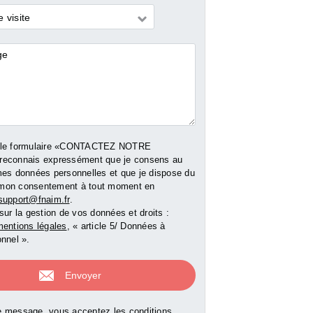
m²
m²
 visite
res
00 €
155 000 €
169 000 
 le formulaire «CONTACTEZ NOTRE
reconnais expressément que je consens au
mes données personnelles et que je dispose du
er mon consentement à tout moment en
support@fnaim.fr
.
e bien
Voir le bien
Voir le b
sur la gestion de vos données et droits :
entions légales
, « article 5/ Données à
nnel ».
 message, vous acceptez les conditions