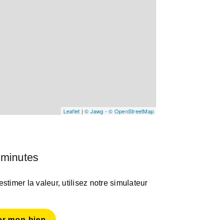
Leaflet
|
© Jawg
-
© OpenStreetMap
 minutes
timer la valeur, utilisez notre simulateur
er mon bien