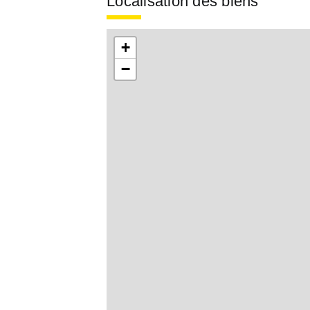
Localisation des biens
+
−