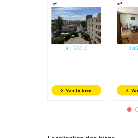
m²
m²
91 500 €
135
Voir le bien
Voi