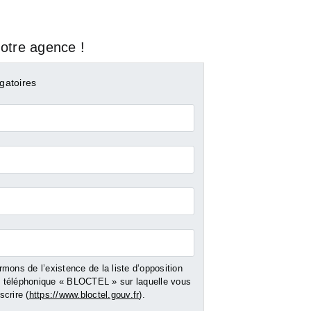
otre agence !
gatoires
mons de l’existence de la liste d’opposition
NE
MARIGNANE
BERRE L ET
téléphonique « BLOCTEL » sur laquelle vous
crire (
https://www.bloctel.gouv.fr
).
ment - 70
Vente Appartement - 65
Vente Appartemen