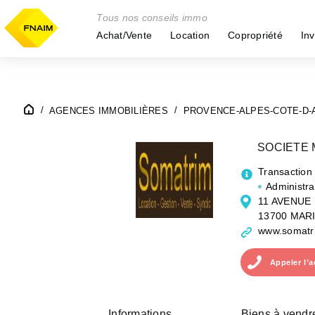
Tous nos conseils immo
Achat/Vente
Location
Copropriété
Inv
AGENCES IMMOBILIÈRES
PROVENCE-ALPES-COTE-D-
SOCIETE 
Transaction
Administra
11 AVENUE 
13700 MAR
www.somatri
Appeler
l’
Informations
Biens à vendr