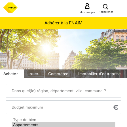
MENU
Rechercher
Mon compte
Adhérer à la FNAIM
Acheter
Louer
Commerce
Immobilier d'entreprise
Dans
quel(le)
région,
Budget
département,
maximum
ville,
Type
commune
de