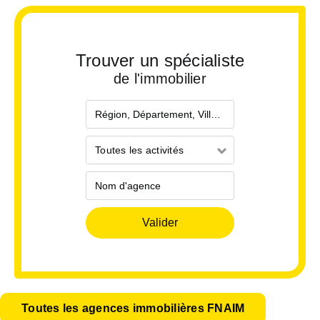
Trouver un spécialiste
de l'immobilier
Localisation
Toutes
Toutes les activités
les
activités
Nom
d'agence
Toutes les agences immobilières FNAIM