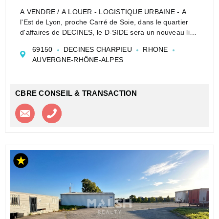
A VENDRE / A LOUER - LOGISTIQUE URBAINE - A
l'Est de Lyon, proche Carré de Soie, dans le quartier
d'affaires de DECINES, le D-SIDE sera un nouveau lieu
de vie mixte, multifonctionnel et intergénérationnel
69150
DECINES CHARPIEU
RHONE
permettant l'implantation d'entrepr...
AUVERGNE-RHÔNE-ALPES
CBRE CONSEIL & TRANSACTION
Contacter l'agence
Appeler l’agence