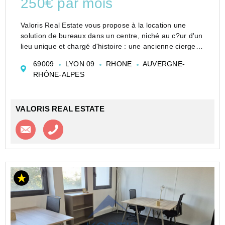
250€ par mois
Valoris Real Estate vous propose à la location une
solution de bureaux dans un centre, niché au c?ur d'un
lieu unique et chargé d'histoire : une ancienne ciergerie
totalement rénovée. Alliant le charme de l'ancien et
69009
LYON 09
RHONE
AUVERGNE-
l'innovation durable, c...
RHÔNE-ALPES
VALORIS REAL ESTATE
Contacter l'agence
Appeler l’agence