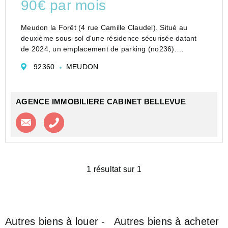
90€ par mois
Meudon la Forêt (4 rue Camille Claudel). Situé au
deuxième sous-sol d'une résidence sécurisée datant
de 2024, un emplacement de parking (no236).
Honoraires : 90 euros / Dépôt de garantie : 80 euros.
92360
MEUDON
Disponible le 28/06/2026.
AGENCE IMMOBILIERE CABINET BELLEVUE
Contacter l'agence
Appeler l’agence
1 résultat sur 1
Autres biens à louer -
Autres biens à acheter