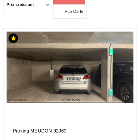
Trier
Prix croissant
par
Vue Carte
LOCATION
PARKING
ILE-
DE-
FRANCE
HAUTS-
DE-
SEINE
(92)
MEUDON
(92190)
Parking MEUDON 92360