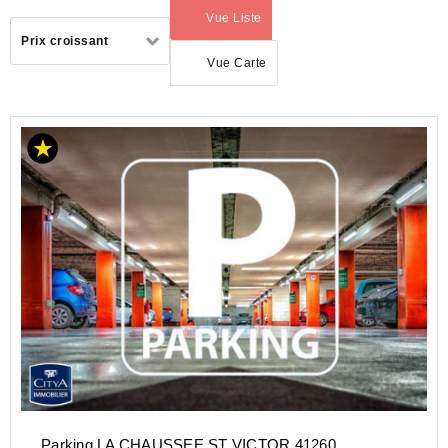
Vue Liste
(activé)
Trier
Prix croissant
par
Vue Carte
LOCATION
PARKING
CENTRE-
VAL-DE-
LOIRE
LOIR-
ET-
CHER
(41)
Parking LA CHAUSSEE ST VICTOR 41260