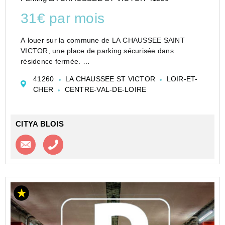
31€ par mois
A louer sur la commune de LA CHAUSSEE SAINT
VICTOR, une place de parking sécurisée dans
résidence fermée.
Loyer de 31,00 euros par mois charges comprises
41260
LA CHAUSSEE ST VICTOR
LOIR-ET-
Vous pouvez consulter les barèmes d'honoraires à
CHER
CENTRE-VAL-DE-LOIRE
l'adresse suivante :
https://www.city...
CITYA BLOIS
Contacter l'agence
Appeler l’agence