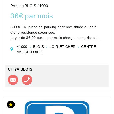
Parking BLOIS 41000
36€ par mois
A LOUER, place de parking aérienne située au sein
d'une résidence sécurisée.
Loyer de 36,00 euros par mois charges comprises dont
5,00 euros par mois de provision pour charges (soumis
41000
BLOIS
LOIR-ET-CHER
CENTRE-
à la régularisation annuelle).
VAL-DE-LOIRE
Vous pouvez consulter les barè...
CITYA BLOIS
Contacter l'agence
Appeler l’agence