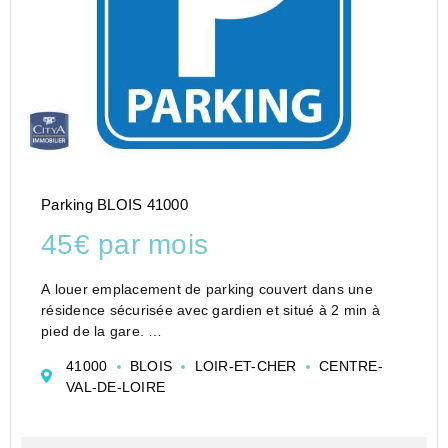
Parking BLOIS 41000
45€ par mois
A louer emplacement de parking couvert dans une
résidence sécurisée avec gardien et situé à 2 min à
pied de la gare.
Loyer de 45,00 euros par mois charges comprises
41000
BLOIS
LOIR-ET-CHER
CENTRE-
Vous pouvez consulter les barèmes d'honoraires à
VAL-DE-LOIRE
l'adresse suivante :
https...