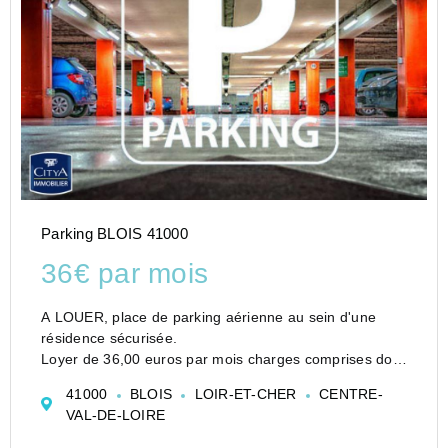
Parking BLOIS 41000
36€ par mois
A LOUER, place de parking aérienne au sein d'une
résidence sécurisée.
Loyer de 36,00 euros par mois charges comprises dont
5,00 euros par mois de provision pour charges (soumis
41000
BLOIS
LOIR-ET-CHER
CENTRE-
à la régularisation annuelle).
VAL-DE-LOIRE
Vous pouvez consulter les barèmes d&#...