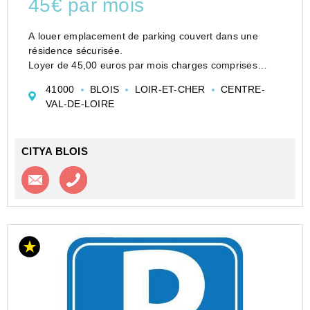
45€ par mois
A louer emplacement de parking couvert dans une
résidence sécurisée.
Loyer de 45,00 euros par mois charges comprises
Vous pouvez consulter les barèmes d'honoraires à
41000
BLOIS
LOIR-ET-CHER
CENTRE-
l'adresse suivante :
VAL-DE-LOIRE
https://www.citya.com/agences-immobilieres/blois-
4100...
CITYA BLOIS
Contacter l'agence
Appeler l’agence