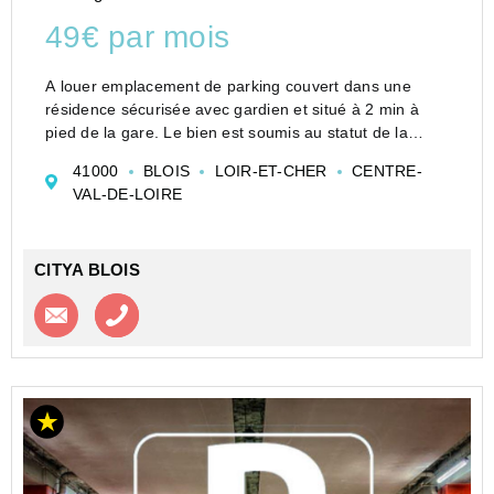
49€ par mois
A louer emplacement de parking couvert dans une
résidence sécurisée avec gardien et situé à 2 min à
pied de la gare. Le bien est soumis au statut de la
copropriété , la copropriété comporte 1 lots.
41000
BLOIS
LOIR-ET-CHER
CENTRE-
Loyer de 49,00 euros par mois charges comprises
VAL-DE-LOIRE
Vous pou...
CITYA BLOIS
Contacter l'agence
Appeler l’agence