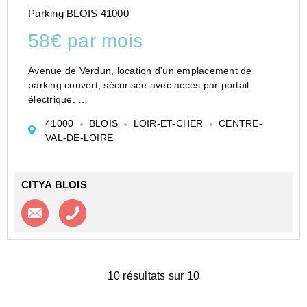
Parking BLOIS 41000
58€ par mois
Avenue de Verdun, location d'un emplacement de
parking couvert, sécurisée avec accès par portail
électrique.
Loyer de 58,00 euros par mois charges comprises
41000
BLOIS
LOIR-ET-CHER
CENTRE-
Vous pouvez consulter les barèmes d'honoraires à
VAL-DE-LOIRE
l'adresse suivante :
https://...
CITYA BLOIS
Contacter l'agence
Appeler l’agence
10 résultats sur 10