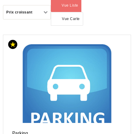
Vue Liste
(activé)
Trier
Prix croissant
par
Vue Carte
LOCATION
PARKING
ILE-
DE-
FRANCE
HAUTS-
DE-
SEINE
(92)
COURBEVOIE
(92400)
Parking