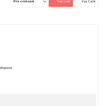
Prix croissant
Vue Liste
Vue Carte
(activé)
par
 dispose :
ce principale avec coin cuisine, une chambre, une salle