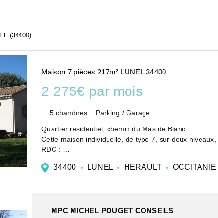
EL (34400)
Maison 7 pièces 217m² LUNEL 34400
2 275€ par mois
5 chambres
Parking / Garage
Quartier résidentiel, chemin du Mas de Blanc
Cette maison individuelle, de type 7, sur deux niveaux,
RDC :
- Un appartement communiquant de type 2, avec une piè
34400
LUNEL
HERAULT
OCCITANIE
d'eau, un WC in...
MPC MICHEL POUGET CONSEILS