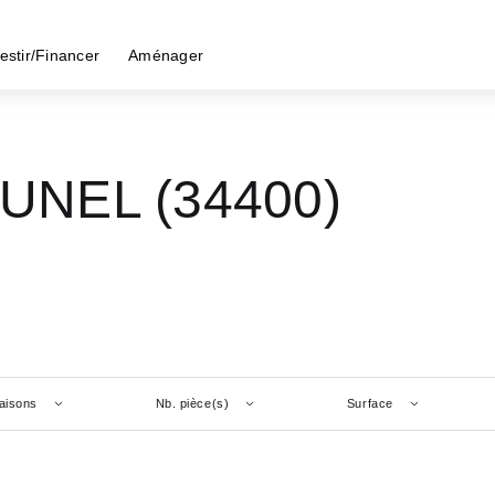
estir/Financer
Aménager
 LUNEL (34400)
aisons
Nb. pièce(s)
Surface