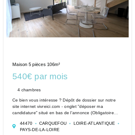
Maison 5 pièces 106m²
540€ par mois
4 chambres
Ce bien vous intéresse ? Dépôt de dossier sur notre
site internet vivreici.com - onglet "déposer ma
candidature" situé en bas de l'annonce (Obligatoire
avant toute visite physique).
44470
CARQUEFOU
LOIRE-ATLANTIQUE
A louer dans le secteur de La Gouachère à
PAYS-DE-LA-LOIRE
CARQUEFOU,