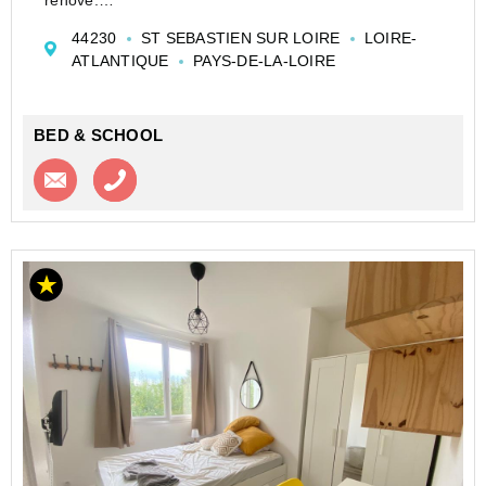
Tu auras accès a un beau séjour, une cuisine toute
44230
ST SEBASTIEN SUR LOIRE
LOIRE-
équipée, une place de parking et une télé dans ta
ATLANTIQUE
PAYS-DE-LA-LOIRE
chambre. Le tout dans un secteur calme mais pas
trop...
BED & SCHOOL
Contacter l'agence
Appeler l’agence