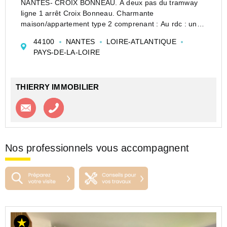
NANTES- CROIX BONNEAU. À deux pas du tramway
ligne 1 arrêt Croix Bonneau. Charmante
maison/appartement type 2 comprenant : Au rdc : un
séjour, une cuisine ouverte aménagée et équipée d'une
44100
NANTES
LOIRE-ATLANTIQUE
hotte, de plaques et d'un four, wc. À l'étage : une cha...
PAYS-DE-LA-LOIRE
THIERRY IMMOBILIER
Contacter l'agence
Appeler l’agence
Nos professionnels vous accompagnent