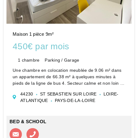
Maison 1 pièce 9m²
450€ par mois
1 chambre
Parking / Garage
Une chambre en colocation meublée de 9.06 m² dans
un appartement de 66.38 m² à quelques minutes à
pieds de la ligne de bus 4. Secteur calme et non loin du
centre ville.
44230
ST SEBASTIEN SUR LOIRE
LOIRE-
Entièrement meublé et équipé. Récemment rénové,
ATLANTIQUE
PAYS-DE-LA-LOIRE
BBC et confort thermique assuré.
L...
BED & SCHOOL
Contacter l'agence
Appeler l’agence