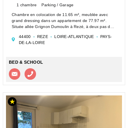
1 chambre
Parking / Garage
Chambre en colocation de 11.65 m², meublée avec
grand dressing dans un appartement de 77.97 m².
Située allée Grignon Dumoulin à Rezé, à deux pas des
transports et de nombreux commerces.
44400
REZE
LOIRE-ATLANTIQUE
PAYS-
La maison se compose :
DE-LA-LOIRE
- d'une pièce de vie
- d'u...
BED & SCHOOL
Contacter l'agence
Appeler l’agence