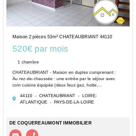
Maison 2 pièces 53m² CHATEAUBRIANT 44110
520€ par mois
1 chambre
CHATEAUBRIANT - Maison en duplex comprenant :
Au rez-de-chaussée : une entrée par le séjour avec
coin cuisine équipée (deux feux gaz, hotte,
réfrigérateur top) séparé par un comptoir.
44110
CHATEAUBRIANT
LOIRE-
A l'étage : une chambre, salle de bains, WC séparés,
ATLANTIQUE
PAYS-DE-LA-LOIRE
débarras. ...
DE COQUEREAUMONT IMMOBILIER
Contacter l'agence
Appeler l’agence