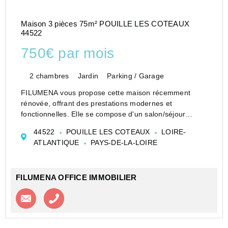
Maison 3 pièces 75m² POUILLE LES COTEAUX
44522
750€ par mois
2 chambres
Jardin
Parking / Garage
FILUMENA vous propose cette maison récemment
rénovée, offrant des prestations modernes et
fonctionnelles. Elle se compose d'un salon/séjour
lumineux, d'une cuisine aménagée neuve, de deux
44522
POUILLE LES COTEAUX
LOIRE-
chambres, d'une salle de bains ainsi que d'un WC ind...
ATLANTIQUE
PAYS-DE-LA-LOIRE
FILUMENA OFFICE IMMOBILIER
Contacter l'agence
Appeler l’agence