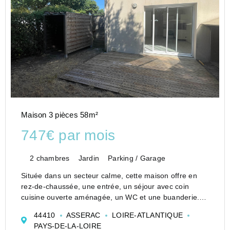
Maison 3 pièces 58m²
747€ par mois
2 chambres
Jardin
Parking / Garage
Située dans un secteur calme, cette maison offre en
rez-de-chaussée, une entrée, un séjour avec coin
cuisine ouverte aménagée, un WC et une buanderie.
A l'étage, un palier desservant deux chambres et une
44410
ASSERAC
LOIRE-ATLANTIQUE
salle d'eau avec WC.
PAYS-DE-LA-LOIRE
Un petit jardin ave...