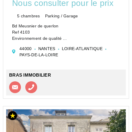
Nous consulter pour le prix
5 chambres
Parking / Garage
Bd Meusnier de querlon
Ref 4103
Environnement de qualité
Coup de coeur assuré pour cette maison de ville de
44000
NANTES
LOIRE-ATLANTIQUE
155.14 m² habitables ( 252 m² au sol)
PAYS-DE-LA-LOIRE
Sur 3 niveaux comprenant :
Au rez de chaussée : entrée, 2 garages de + de 30 m²,
un dégagement...
BRAS IMMOBILIER
Contacter l'agence
Appeler l’agence