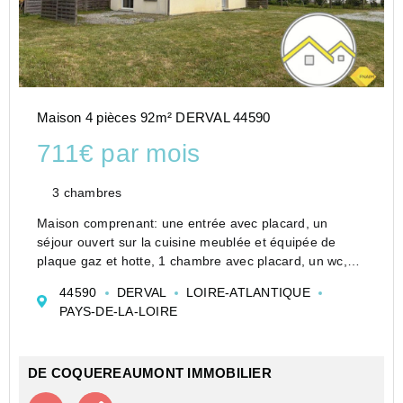
Maison 4 pièces 92m² DERVAL 44590
711€ par mois
3 chambres
Maison comprenant: une entrée avec placard, un
séjour ouvert sur la cuisine meublée et équipée de
plaque gaz et hotte, 1 chambre avec placard, un wc,
une lingerie, à l'étage un palier pouvant faire office de
44590
DERVAL
LOIRE-ATLANTIQUE
bureau, 2 chambres, une salle de bains, wc sépa...
PAYS-DE-LA-LOIRE
DE COQUEREAUMONT IMMOBILIER
Contacter l'agence
Appeler l’agence