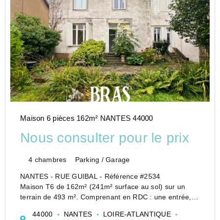
Maison 6 pièces 162m² NANTES 44000
Nous consulter pour le prix
4 chambres
Parking / Garage
NANTES - RUE GUIBAL - Référence #2534
Maison T6 de 162m² (241m² surface au sol) sur un
terrain de 493 m². Comprenant en RDC : une entrée,
un séjour de 12.73 m², un salon de 10.57 m², une salle
44000
NANTES
LOIRE-ATLANTIQUE
à manger de 17.78 m², une cuisine séparée aménagée