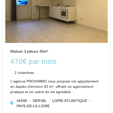
Maison 3 pièces 43m²
470€ par mois
2 chambres
L'agence PROXIMMO vous propose cet appartement
en duplex d'environ 43 m², offrant un agencement
pratique et un cadre de vie agréable.
Il se compose d'une pièce de vie avec espace cuisine
44590
DERVAL
LOIRE-ATLANTIQUE
aménagée et équipée (meubles, plaque de cuisson,
PAYS-DE-LA-LOIRE
hotte,...