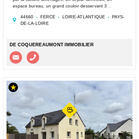
espace bureau, un grand couloir desservant 3
chambres, la salle de bain, wc séparés, la chaufferie.
44660
FERCE
LOIRE-ATLANTIQUE
PAYS-
A l'étage, deux chambres avec une salle d'eau ave...
DE-LA-LOIRE
DE COQUEREAUMONT IMMOBILIER
Contacter l'agence
Appeler l’agence