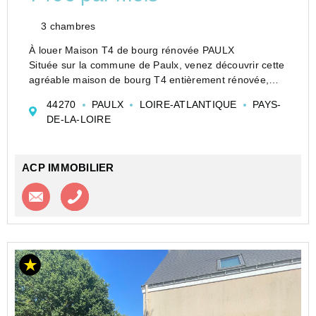
3 chambres
À louer Maison T4 de bourg rénovée PAULX
Située sur la commune de Paulx, venez découvrir cette
agréable maison de bourg T4 entièrement rénovée,
offrant une surface habitable d'environ 99,50 m2.
44270
PAULX
LOIRE-ATLANTIQUE
PAYS-
Elle se compose :
DE-LA-LOIRE
Au rez-de-chaussée : une cuisi...
ACP IMMOBILIER
Contacter l'agence
Appeler l’agence