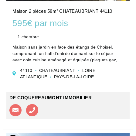
Maison 2 pièces 58m² CHATEAUBRIANT 44110
595€ par mois
1 chambre
Maison sans jardin en face des étangs de Choisel,
comprenant: un hall d'entrée donnant sur le séjour
avec coin cuisine aménagé et équipée (plaques gaz,
hotte, four), un salon, 1 chambre, un dressing, une
44110
CHATEAUBRIANT
LOIRE-
salle d'eau, wc séparés.
ATLANTIQUE
PAYS-DE-LA-LOIRE
Chauffage au gaz ...
DE COQUEREAUMONT IMMOBILIER
Contacter l'agence
Appeler l’agence