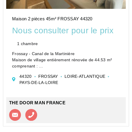
Maison 2 pièces 45m² FROSSAY 44320
Nous consulter pour le prix
1 chambre
Frossay - Canal de la Martinière
Maison de village entièrement rénovée de 44.53 m²
comprenant :
Au rez-de-chaussée : une pièce de vie avec cuisine
44320
FROSSAY
LOIRE-ATLANTIQUE
aménagée et équipée ouverte (plaque de cuisson avec
PAYS-DE-LA-LOIRE
hotte intégrée, four, réfrigérateur, congélateur)
THE DOOR MAN FRANCE
Contacter l'agence
Appeler l’agence