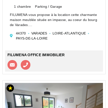
1 chambre
Parking / Garage
FILUMENA vous propose à la location cette charmante
maison meublée située en impasse, au coeur du bourg
de Varades.
Elle se compose d'une pièce principale comprenant
44370
VARADES
LOIRE-ATLANTIQUE
une cuisine aménagée et équipée, un espace dinatoire
PAYS-DE-LA-LOIRE
ainsi qu'un coin nuit. Vous ...
FILUMENA OFFICE IMMOBILIER
Contacter l'agence
Appeler l’agence