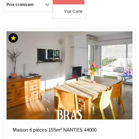
Trier
Prix croissant
par
Vue Carte
LOCATION
MAISON
PAYS-
DE-
LA-
LOIRE
LOIRE-
ATLANTIQUE
(44)
Maison 6 pièces 155m² NANTES 44000