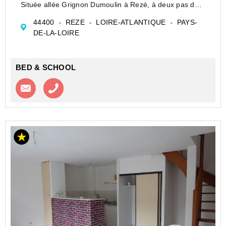
Située allée Grignon Dumoulin à Rezé, à deux pas des
transports et de nombreux commerces.
44400
REZE
LOIRE-ATLANTIQUE
PAYS-
La maison se compose :
DE-LA-LOIRE
- d'une pièce de vie
- d'une...
BED & SCHOOL
Contacter l'agence
Appeler l’agence