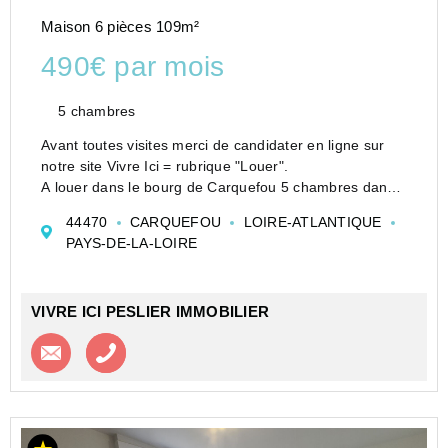
Maison 6 pièces 109m²
490€ par mois
5 chambres
Avant toutes visites merci de candidater en ligne sur
notre site Vivre Ici = rubrique "Louer".
A louer dans le bourg de Carquefou 5 chambres dans
une maison en colocation meublée.
44470
CARQUEFOU
LOIRE-ATLANTIQUE
Idéal pour les étudiants, location situé dans le centre-
PAYS-DE-LA-LOIRE
ville d...
VIVRE ICI PESLIER IMMOBILIER
Contacter l'agence
Appeler l’agence