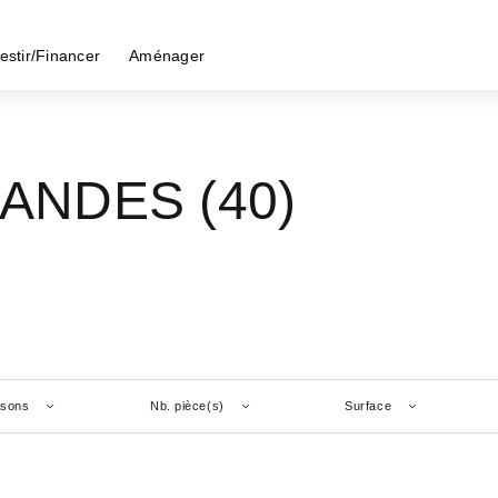
estir/Financer
Aménager
 LANDES (40)
isons
Nb. pièce(s)
Surface