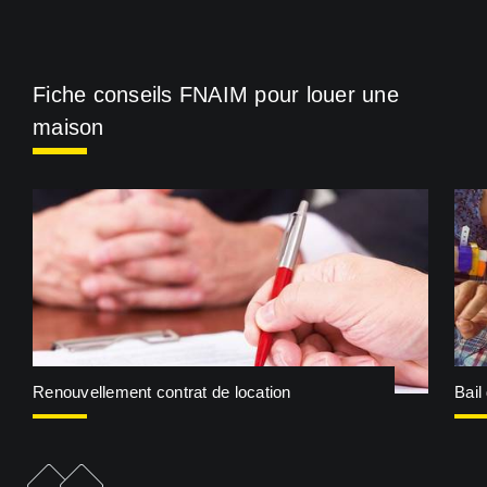
Fiche conseils FNAIM pour louer une
maison
Renouvellement contrat de location
Bail
e
F
i
c
h
e
p
r
é
c
é
d
e
n
t
F
i
c
h
e
s
u
i
v
a
n
t