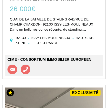
26 000€
QUAI DE LA BATAILLE DE STALINGRAD/RUE DE
CHAMP CHARDON- 92130 ISSY-LES-MOULINEAUX
Dans un belle résidence récente, de standing,
sécurisée (vidéoprotection), nous vous proposons un
92130
ISSY LES MOULINEAUX
HAUTS-DE-
emplacement de stationnement au premier sous-sol.
SEINE
ILE-DE-FRANCE
Accès au parking côté ru...
CIME - CONSORTIUM IMMOBILIER EUROPEEN
Contacter l'agence
Appeler l’agence
EXCLUSIVITÉ