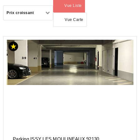
Vue Liste
(activé)
Trier
Prix croissant
par
Vue Carte
ACHAT
PARKING
ILE-
DE-
FRANCE
HAUTS-
DE-
SEINE
(92)
ISSY LES
MOULINEAUX
(92130)
Parking ISSY LES MOULINEAUX 92130