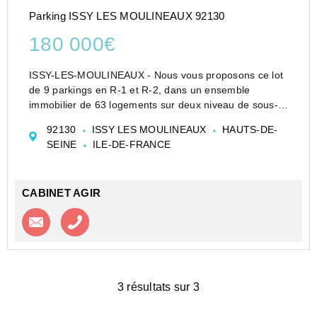
Parking ISSY LES MOULINEAUX 92130
180 000€
ISSY-LES-MOULINEAUX - Nous vous proposons ce lot
de 9 parkings en R-1 et R-2, dans un ensemble
immobilier de 63 logements sur deux niveau de sous-
sol. disponible au 3 ème trimestre 2027. La résidence
92130
ISSY LES MOULINEAUX
HAUTS-DE-
se trouve à proximité de plusieurs arrêts de bus, d'un
SEINE
ILE-DE-FRANCE
...
CABINET AGIR
Contacter l'agence
Appeler l’agence
3 résultats sur 3