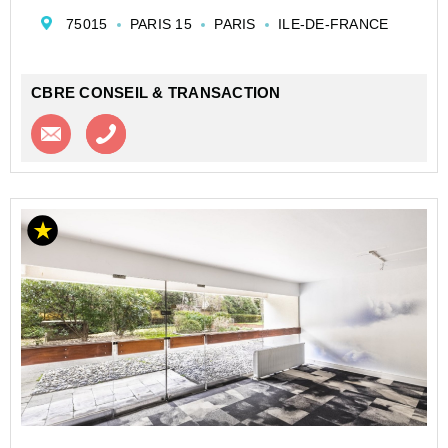
parfaitement desservi par les transports : métro lignes
75015
PARIS 15
PARIS
ILE-DE-FRANCE
8 et 12, tramway T3a, ainsi que plusieurs bus.
Loyer at...
CBRE CONSEIL & TRANSACTION
Contacter l'agence
Appeler l’agence