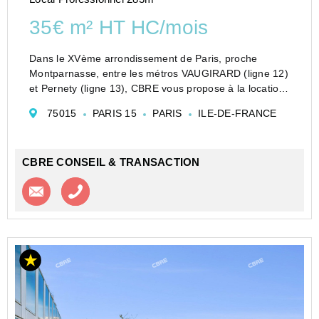
35€ m² HT HC/mois
Dans le XVème arrondissement de Paris, proche
Montparnasse, entre les métros VAUGIRARD (ligne 12)
et Pernety (ligne 13), CBRE vous propose à la location
des surfaces de bureaux dans un bel immeuble rénové
75015
PARIS 15
PARIS
ILE-DE-FRANCE
et câblé. La surface au 2ème disposent d'une belle...
CBRE CONSEIL & TRANSACTION
Contacter l'agence
Appeler l’agence