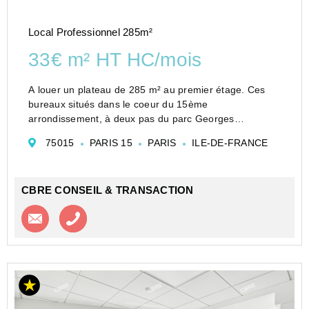
Local Professionnel 285m²
33€ m² HT HC/mois
A louer un plateau de 285 m² au premier étage. Ces
bureaux situés dans le coeur du 15ème
arrondissement, à deux pas du parc Georges
Brassens, sont idéalement bien agencés en espace
75015
PARIS 15
PARIS
ILE-DE-FRANCE
ouvert et fermé , une surface prête à accueillir vos
équipes.
A louer Pari...
CBRE CONSEIL & TRANSACTION
Contacter l'agence
Appeler l’agence