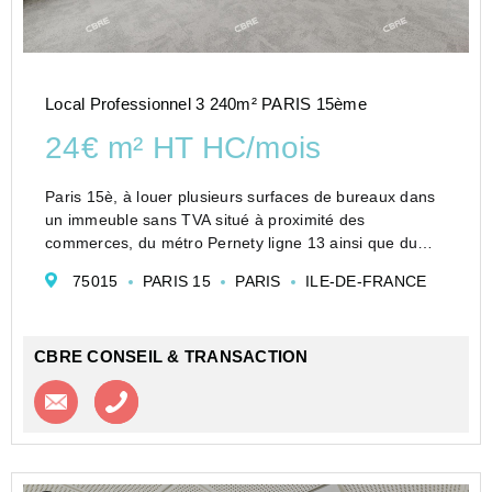
Local Professionnel 3 240m² PARIS 15ème
24€ m² HT HC/mois
Paris 15è, à louer plusieurs surfaces de bureaux dans
un immeuble sans TVA situé à proximité des
commerces, du métro Pernety ligne 13 ainsi que du
Pôle Montparnasse. Les plateaux sont rationnels et
75015
PARIS 15
PARIS
ILE-DE-FRANCE
lumineux avec vue sur la Tour Eiffel.
CBRE vous propose des...
CBRE CONSEIL & TRANSACTION
Contacter l'agence
Appeler l’agence