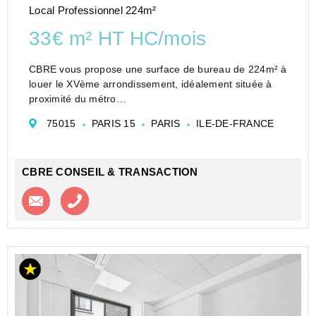
Local Professionnel 224m²
33€ m² HT HC/mois
CBRE vous propose une surface de bureau de 224m² à
louer le XVème arrondissement, idéalement située à
proximité du métro
Convention. Plateau rénové, lumineux et facile
75015
PARIS 15
PARIS
ILE-DE-FRANCE
d'aménagement bénéficiant de la climatisation
réversible double flux au R+5. Des
...
CBRE CONSEIL & TRANSACTION
Contacter l'agence
Appeler l’agence