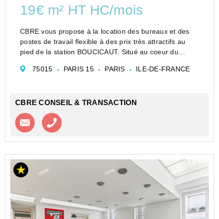
19€ m² HT HC/mois
CBRE vous propose à la location des bureaux et des
postes de travail flexible à des prix très attractifs au
pied de la station BOUCICAUT. Situé au coeur du
15ème arrondissement, l'immeuble dispose de
75015
PARIS 15
PARIS
ILE-DE-FRANCE
nombreux services (cafétéria, gardien sur place,
salles...
CBRE CONSEIL & TRANSACTION
Contacter l'agence
Appeler l’agence