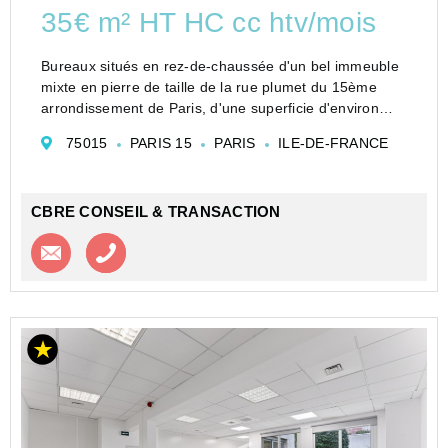
35€ m² HT HC cc htv/mois
Bureaux situés en rez-de-chaussée d'un bel immeuble
mixte en pierre de taille de la rue plumet du 15ème
arrondissement de Paris, d'une superficie d'environ
103m², ils sont idéalement agencés pour accueillir une
75015
PARIS 15
PARIS
ILE-DE-FRANCE
équipe professionnelle.
Espace ...
CBRE CONSEIL & TRANSACTION
Contacter l'agence
Appeler l’agence