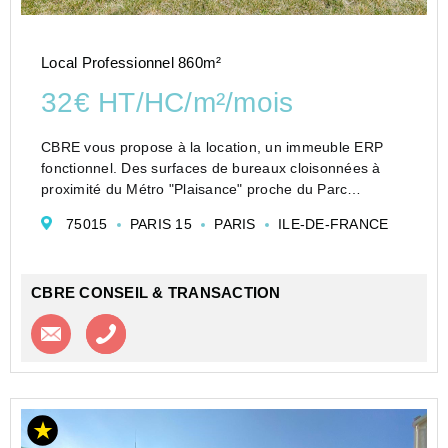
Local Professionnel 860m²
32€ HT/HC/m²/mois
CBRE vous propose à la location, un immeuble ERP
fonctionnel. Des surfaces de bureaux cloisonnées à
proximité du Métro "Plaisance" proche du Parc
Georges Brassens Paris 15ème. Idéal pour une école.
75015
PARIS 15
PARIS
ILE-DE-FRANCE
Locaux à proximité des commerces et transports en...
CBRE CONSEIL & TRANSACTION
Contacter l'agence
Appeler l’agence