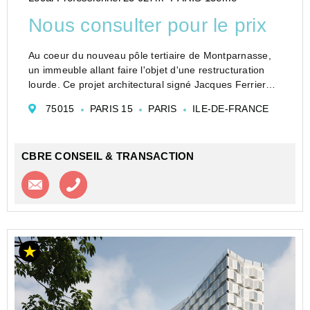
Nous consulter pour le prix
Au coeur du nouveau pôle tertiaire de Montparnasse,
un immeuble allant faire l'objet d'une restructuration
lourde. Ce projet architectural signé Jacques Ferrier
comportera la mise à nu de la structure, une nouvelle
75015
PARIS 15
PARIS
ILE-DE-FRANCE
façade avec faille, la création d&#...
CBRE CONSEIL & TRANSACTION
Contacter l'agence
Appeler l’agence