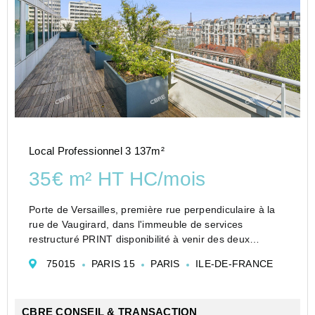
Local Professionnel 3 137m²
35€ m² HT HC/mois
Porte de Versailles, première rue perpendiculaire à la
rue de Vaugirard, dans l'immeuble de services
restructuré PRINT disponibilité à venir des deux
derniers étages donnant sur un parc arboré avec des
75015
PARIS 15
PARIS
ILE-DE-FRANCE
terrains de tennis. Plateaux fonctionnels en 100 % p...
CBRE CONSEIL & TRANSACTION