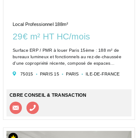
Local Professionnel 188m²
29€ m² HT HC/mois
Surface ERP / PMR à louer Paris 15ème : 188 m² de
bureaux lumineux et fonctionnels au rez-de-chaussée
d'une copropriété récente, composé de espaces
ouverts et fermés, d'une cuisine séparée et d'un
75015
PARIS 15
PARIS
ILE-DE-FRANCE
accueil. Traversant sur deux cours arborées, pla...
CBRE CONSEIL & TRANSACTION
Contacter l'agence
Appeler l’agence