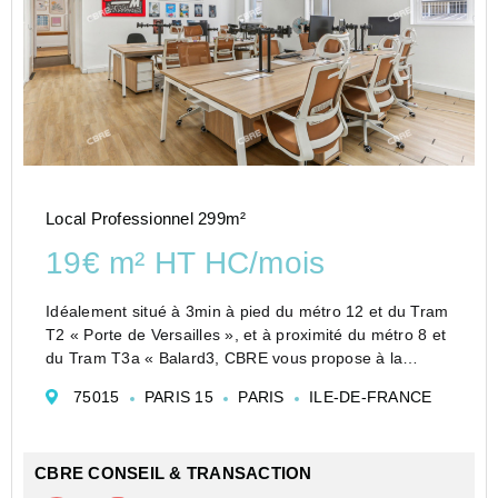
Local Professionnel 299m²
19€ m² HT HC/mois
Idéalement situé à 3min à pied du métro 12 et du Tram
T2 « Porte de Versailles », et à proximité du métro 8 et
du Tram T3a « Balard3, CBRE vous propose à la
location un local commercial de 179m² en RDC et
75015
PARIS 15
PARIS
ILE-DE-FRANCE
120m² en sous-sol en excellent état. A la fois
atypique...
CBRE CONSEIL & TRANSACTION