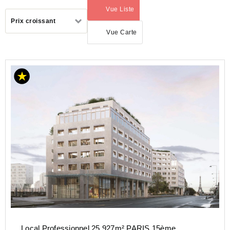
Vue Liste
(activé)
Trier
Prix croissant
par
Vue Carte
LOCATION
BUREAU
ILE-
DE-
FRANCE
PARIS
(75)
PARIS 15E
ARRONDISSEMENT
(75015)
Local Professionnel 25 927m² PARIS 15ème