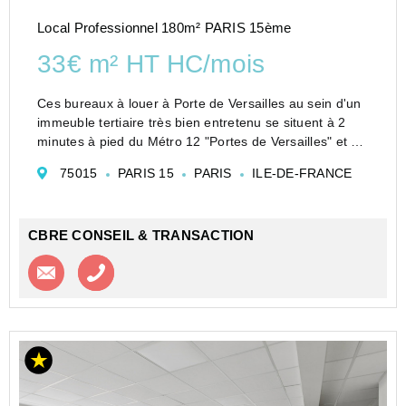
Local Professionnel 180m² PARIS 15ème
33€ m² HT HC/mois
Ces bureaux à louer à Porte de Versailles au sein d'un
immeuble tertiaire très bien entretenu se situent à 2
minutes à pied du Métro 12 "Portes de Versailles" et du
T2.
75015
PARIS 15
PARIS
ILE-DE-FRANCE
Ces bureaux en location de 85 m² et 95 m² sont
traversants et entièremen...
CBRE CONSEIL & TRANSACTION
Contacter l'agence
Appeler l’agence