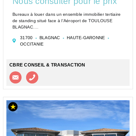
Nous consulter pour le prix
Bureaux à louer dans un ensemble immobilier tertiaire
de standing situé face à l'Aéroport de TOULOUSE
BLAGNAC.
Différents types de surfaces , divisées ou en plateaux .
31700
BLAGNAC
HAUTE-GARONNE
Locaux en bon état, livrés déjà cloisonnés et climatisés.
OCCITANIE
Emplacements de voit...
CBRE CONSEIL & TRANSACTION
Contacter l'agence
Appeler l’agence