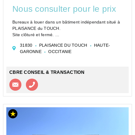
Nous consulter pour le prix
Bureaux à louer dans un bâtiment indépendant situé à
PLAISANCE du TOUCH.
Site clôturé et fermé.
Bureaux à louer dans un bâtiment indépendant en R+1
31830
PLAISANCE DU TOUCH
HAUTE-
situé à PLAISANCE du TOUCH .
GARONNE
OCCITANIE
Surface cloisonnée et climatisée.
2 escaliers intérieurs.
Cuisine...
CBRE CONSEIL & TRANSACTION
Contacter l'agence
Appeler l’agence