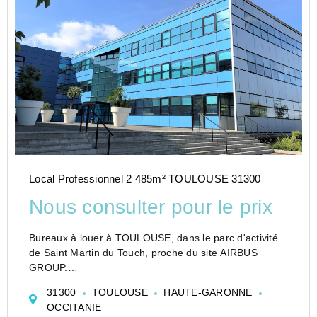
Local Professionnel 2 485m² TOULOUSE 31300
Nous consulter pour le prix
Bureaux à louer à TOULOUSE, dans le parc d'activité
de Saint Martin du Touch, proche du site AIRBUS
GROUP.
Surfaces de bureaux à louer .
31300
TOULOUSE
HAUTE-GARONNE
Possibilité plusieurs lots à partir de 236 m² jusqu'à un
OCCITANIE
étage complet de 1 610 m² .