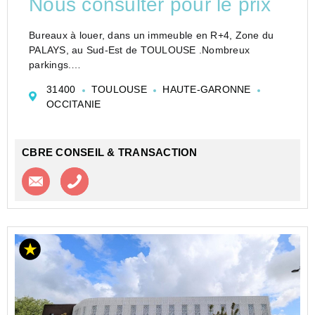
Nous consulter pour le prix
Bureaux à louer, dans un immeuble en R+4, Zone du
PALAYS, au Sud-Est de TOULOUSE .Nombreux
parkings.
Sur un site entièrement clos, sécurisé avec code
31400
TOULOUSE
HAUTE-GARONNE
d'accès.
OCCITANIE
Locaux livrés climatisés, cloisonnés.
Parties communes rénovées.
Façade restructurée...
CBRE CONSEIL & TRANSACTION
Contacter l'agence
Appeler l’agence