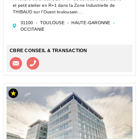
et petit atelier en R+1 dans la Zone Industrielle de
THIBAUD sur l'Ouest toulousain.
CBRE TOULOUSE vous propose une surface à vendre
31100
TOULOUSE
HAUTE-GARONNE
ou à louer en R+1 à usage de bureaux , laboratoire et
OCCITANIE
atelier Su...
CBRE CONSEIL & TRANSACTION
Contacter l'agence
Appeler l’agence