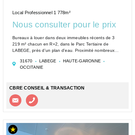
Local Professionnel 1 778m²
Nous consulter pour le prix
Bureaux à louer dans deux immeubles récents de 3
219 m² chacun en R+2, dans le Parc Tertiaire de
LABEGE, près d'un plan d'eau. Proximité nombreux
services (restauration, hôtels, ...).
31670
LABEGE
HAUTE-GARONNE
Accès immédiat par les rocades Est et Ouest
OCCITANIE
desservant les auto...
CBRE CONSEIL & TRANSACTION
Contacter l'agence
Appeler l’agence