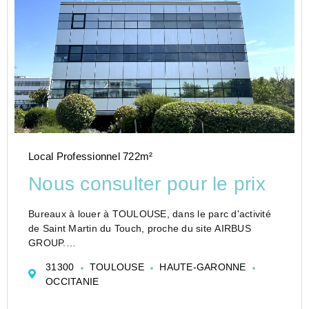
Local Professionnel 722m²
Nous consulter pour le prix
Bureaux à louer à TOULOUSE, dans le parc d'activité
de Saint Martin du Touch, proche du site AIRBUS
GROUP.
Surface de bureaux à louer cloisonnées et climatisées.
31300
TOULOUSE
HAUTE-GARONNE
Site desservi directement par la rocade Arc-en-Ciel et
OCCITANIE
par la RN 124, d'accès dire...