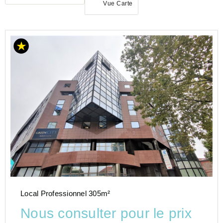
Vue Carte
LOCATION
BUREAU
OCCITANIE
HAUTE-
GARONNE
(31)
Local Professionnel 305m²
Nous consulter pour le prix