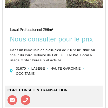
Local Professionnel 296m²
Nous consulter pour le prix
Dans un immeuble de plain-pied de 2 073 m² situé au
coeur du Parc Tertiaire de LABEGE ENOVA. Local à
usage mixte : bureaux et activité.
Accès immédiat par les rocades Est et Ouest
31670
LABEGE
HAUTE-GARONNE
desservant les autoroutes de Bordeaux et Montpellier.
OCCITANIE
2 bus en liaison ave...
CBRE CONSEIL & TRANSACTION
Contacter l'agence
Appeler l’agence