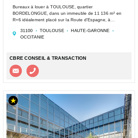
Bureaux à louer à TOULOUSE, quartier
BORDELONGUE, dans un immeuble de 11 136 m² en
R+6 idéalement placé sur la Route d'Espagne, à
proximité de l'Oncopole. Excellente visibilité.
31100
TOULOUSE
HAUTE-GARONNE
CBRE TOULOUSE vous propose des bureaux à louer
OCCITANIE
au Sud ouest de TOULOU...
CBRE CONSEIL & TRANSACTION
Contacter l'agence
Appeler l’agence