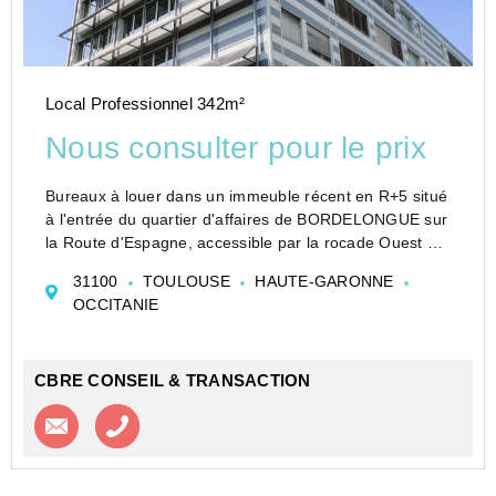
Local Professionnel 342m²
Nous consulter pour le prix
Bureaux à louer dans un immeuble récent en R+5 situé
à l'entrée du quartier d'affaires de BORDELONGUE sur
la Route d'Espagne, accessible par la rocade Ouest et
proche de l'Oncopole.
31100
TOULOUSE
HAUTE-GARONNE
Locaux livrés terminés, climatisés et partiellement clo...
OCCITANIE
CBRE CONSEIL & TRANSACTION
Contacter l'agence
Appeler l’agence