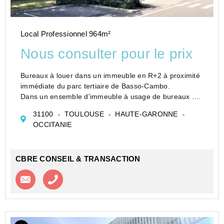
Local Professionnel 964m²
Nous consulter pour le prix
Bureaux à louer dans un immeuble en R+2 à proximité
immédiate du parc tertiaire de Basso-Cambo.
Dans un ensemble d'immeuble à usage de bureaux .
Locaux loués déjà cloisonnés, climatisés et câblés.
31100
TOULOUSE
HAUTE-GARONNE
Emplacements de voitures extérieurs.
OCCITANIE
Site clôt...
CBRE CONSEIL & TRANSACTION
Contacter l'agence
Appeler l’agence