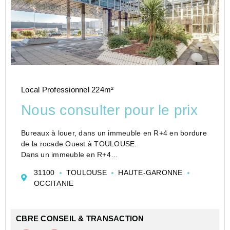
Local Professionnel 224m²
Nous consulter pour le prix
Bureaux à louer, dans un immeuble en R+4 en bordure
de la rocade Ouest à TOULOUSE.
Dans un immeuble en R+4
Parties communes rénovées.
31100
TOULOUSE
HAUTE-GARONNE
Locaux à louer livrés déjà cloisonnés, et équipés d'un
OCCITANIE
rafraîchissement d'air.
Immeuble classé ERP 5.
CBRE CONSEIL & TRANSACTION