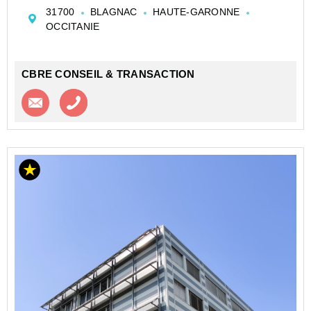
proche de l'Aéroport international.
31700
BLAGNAC
HAUTE-GARONNE
Bâtiment certifié HQE et labellisé THPE
OCCITANIE
Locaux d'excellen...
CBRE CONSEIL & TRANSACTION
Contacter l'agence
Appeler l’agence