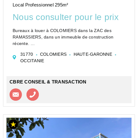
Local Professionnel 295m²
Nous consulter pour le prix
Bureaux à louer à COLOMIERS dans la ZAC des
RAMASSIERS, dans un immeuble de construction
récente.
Dans un immeuble récent.
31770
COLOMIERS
HAUTE-GARONNE
Locaux loués en l'état , cloisonnés et climatisés.
OCCITANIE
Immeuble sécurisé : visiophone dans chaque lot.
Norme RT 2012.
...
CBRE CONSEIL & TRANSACTION
Contacter l'agence
Appeler l’agence