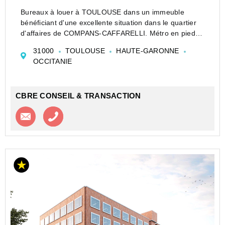
Bureaux à louer à TOULOUSE dans un immeuble
bénéficiant d'une excellente situation dans le quartier
d'affaires de COMPANS-CAFFARELLI. Métro en pied
d'immeuble.
31000
TOULOUSE
HAUTE-GARONNE
Idéalement situé au coeur du quartier d'affaires de
OCCITANIE
Compans Caffarelli .
CBRE CONSEIL & TRANSACTION
Contacter l'agence
Appeler l’agence