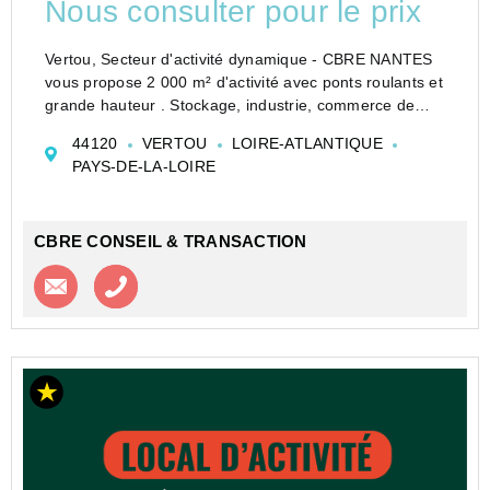
Nous consulter pour le prix
Vertou, Secteur d'activité dynamique - CBRE NANTES
vous propose 2 000 m² d'activité avec ponts roulants et
grande hauteur . Stockage, industrie, commerce de
gros : un site fonctionnel avec accès PL, extérieur
44120
VERTOU
LOIRE-ATLANTIQUE
sécurisé et disponibilité immédiate.
PAYS-DE-LA-LOIRE
O...
CBRE CONSEIL & TRANSACTION
Contacter l'agence
Appeler l’agence