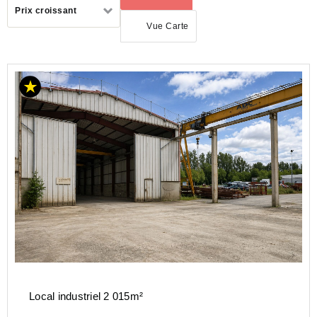
Trier
Prix croissant
par
Vue Carte
PAYS-
DE-
LA-
LOIRE
LOIRE-
ATLANTIQUE
(44)
VERTOU
(44120)
Local industriel 2 015m²