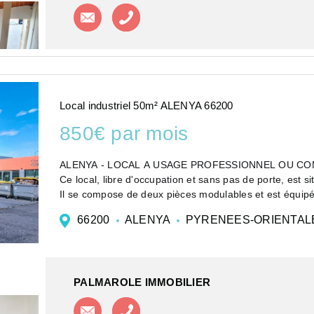
Contacter l'agence
Appeler l'agence
Local industriel 50m² ALENYA 66200
850€ par mois
ALENYA - LOCAL A USAGE PROFESSIONNEL OU C
Ce local, libre d'occupation et sans pas de porte, est
Il se compose de deux pièces modulables et est équipé d
66200
ALENYA
PYRENEES-ORIENTA
PALMAROLE IMMOBILIER
Contacter l'agence
Appeler l'agence