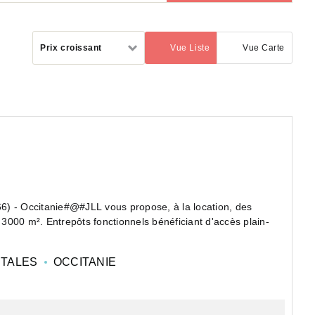
Trier
Prix croissant
Vue Liste
Vue Carte
(activé)
par
6) - Occitanie#@#JLL vous propose, à la location, des
e 3000 m². Entrepôts fonctionnels bénéficiant d'accès plain-
NTALES
OCCITANIE