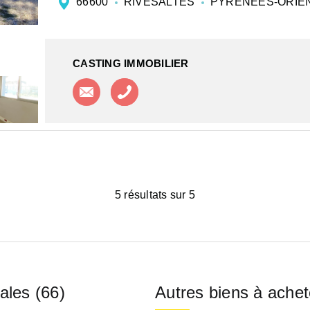
66600
RIVESALTES
PYRENEES-ORIE
CASTING IMMOBILIER
Contacter l'agence
Appeler l'agence
5 résultats sur 5
ales (66)
Autres biens à achet