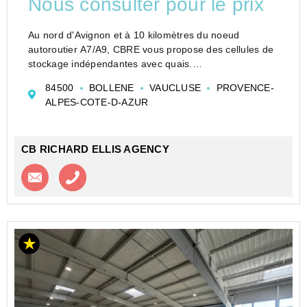
Nous consulter pour le prix
Au nord d'Avignon et à 10 kilomètres du noeud
autoroutier A7/A9, CBRE vous propose des cellules de
stockage indépendantes avec quais.
Situées à Bollène, dans la Drôme, les cellules sont côte
84500
BOLLENE
VAUCLUSE
PROVENCE-
à côte, et disposent d'un accès moyen et gros porteurs,
ALPES-COTE-D-AZUR
...
CB RICHARD ELLIS AGENCY
Contacter l'agence
Appeler l’agence