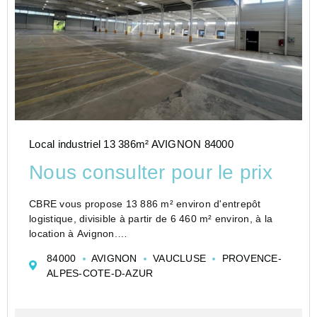
Local industriel 13 386m² AVIGNON 84000
Nous consulter pour le prix
CBRE vous propose 13 886 m² environ d'entrepôt
logistique, divisible à partir de 6 460 m² environ, à la
location à Avignon.
Situé à 5 minutes de la gare TGV, les deux bâtiments
84000
AVIGNON
VAUCLUSE
PROVENCE-
sont situés sur une parcelle de 25 450 m² environ, et
ALPES-COTE-D-AZUR
se composent d'u...