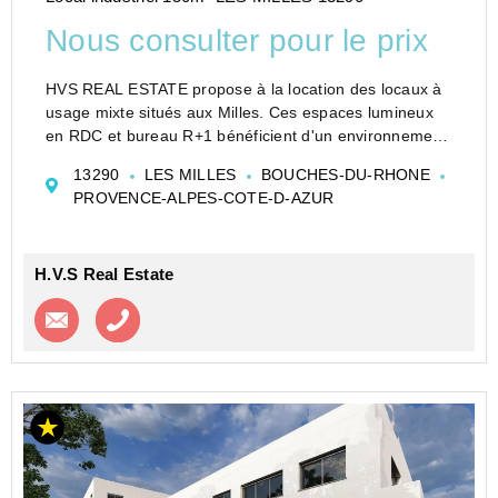
Nous consulter pour le prix
HVS REAL ESTATE propose à la location des locaux à
usage mixte situés aux Milles. Ces espaces lumineux
en RDC et bureau R+1 bénéficient d'un environnement
calme et verdoyant, avec un accès rapide à la D9 en 2
13290
LES MILLES
BOUCHES-DU-RHONE
minutes. Le site est clos et sécurisé, idéal p...
PROVENCE-ALPES-COTE-D-AZUR
H.V.S Real Estate
Contacter l'agence
Appeler l’agence