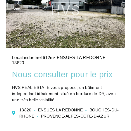
Local industriel 612m² ENSUES LA REDONNE
13820
Nous consulter pour le prix
HVS REAL ESTATE vous propose, un bâtiment
indépendant idéalement situé en bordure de D9, avec
une très belle visibilité.
Les locaux développent une surface totale de 612 m²,
13820
ENSUES LA REDONNE
BOUCHES-DU-
un entrepôt de 410 m² accompagnés de 115 m² de
RHONE
PROVENCE-ALPES-COTE-D-AZUR
bureaux aménagés, cloisonnés et cl...