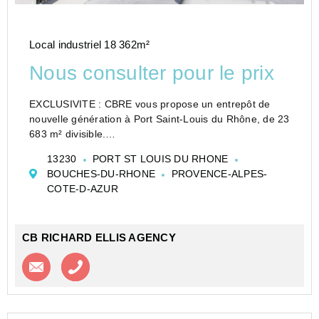
Local industriel 18 362m²
Nous consulter pour le prix
EXCLUSIVITE : CBRE vous propose un entrepôt de
nouvelle génération à Port Saint-Louis du Rhône, de 23
683 m² divisible.
Adossé au terminal container, il est loué avec racks
13230
PORT ST LOUIS DU RHONE
pour environ 31 800 emplacements, et divisible en
BOUCHES-DU-RHONE
PROVENCE-ALPES-
plusieurs cellules à partir de 6 0...
COTE-D-AZUR
CB RICHARD ELLIS AGENCY
Contacter l'agence
Appeler l’agence