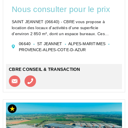
Nous consulter pour le prix
SAINT JEANNET (06640) - CBRE vous propose à
location des locaux d'activités d'une superficie
d'environ 2 850 m², dont un espace bureaux. Ces
locaux d'activités à louer, situés sur un terrain clos et
06640
ST JEANNET
ALPES-MARITIMES
bitumé, sont accessibles par les poids lo...
PROVENCE-ALPES-COTE-D-AZUR
CBRE CONSEIL & TRANSACTION
Contacter l'agence
Appeler l’agence