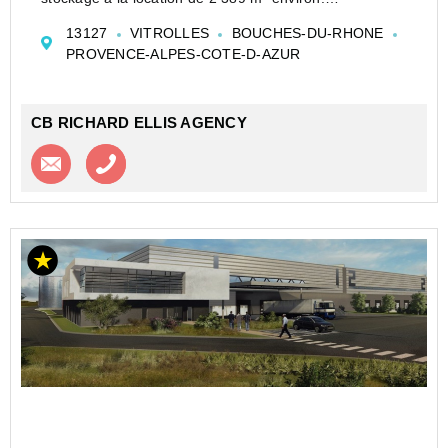
Il bénéficie de 3500 m² de stockage supplémentaire en
13127
VITROLLES
BOUCHES-DU-RHONE
extérieur, et d'une partie bureau. Sur un site clos et
PROVENCE-ALPES-COTE-D-AZUR
en...
CB RICHARD ELLIS AGENCY
Contacter l'agence
Appeler l’agence