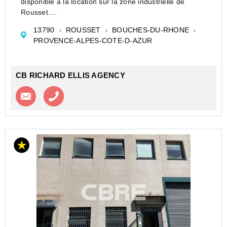
disponible à la location sur la zone industrielle de
Rousset.
Idéalement situé sur la zone de Rousset, le bâtiment
13790
ROUSSET
BOUCHES-DU-RHONE
bénéficie de 10 quais, une partie bureaux et locaux
PROVENCE-ALPES-COTE-D-AZUR
sociaux, 45 places de parking VL et 6 p...
CB RICHARD ELLIS AGENCY
Contacter l'agence
Appeler l’agence