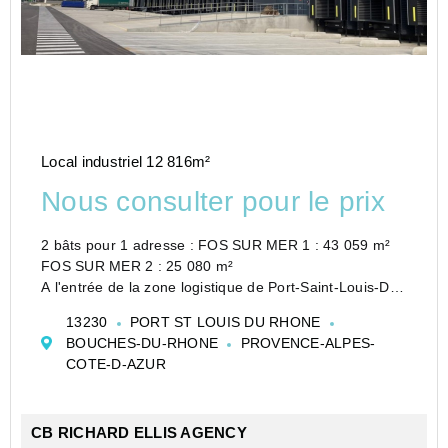
Local industriel 12 816m²
Nous consulter pour le prix
2 bâts pour 1 adresse : FOS SUR MER 1 : 43 059 m²
FOS SUR MER 2 : 25 080 m²
A l'entrée de la zone logistique de Port-Saint-Louis-Du-
Rhône et à moins d'un kilomètre du port containers,
13230
PORT ST LOUIS DU RHONE
CBRE vous propose un entrepôt récent de 12 816 m²
BOUCHES-DU-RHONE
PROVENCE-ALPES-
environ à ...
COTE-D-AZUR
CB RICHARD ELLIS AGENCY