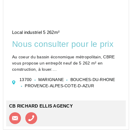
Local industriel 5 262m²
Nous consulter pour le prix
Au coeur du bassin économique métropolitain, CBRE
vous propose un entrepôt neuf de 5 262 m² en
construction, à louer.
Ce bâtiment de toute dernière génération dispose de 7
13700
MARIGNANE
BOUCHES-DU-RHONE
quais avec niveleurs hydrauliques et deux portes à
PROVENCE-ALPES-COTE-D-AZUR
quai, ainsi que de 20 places de pa...
CB RICHARD ELLIS AGENCY
Contacter l'agence
Appeler l’agence