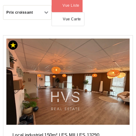
Vue Liste
(activé)
Trier
Prix croissant
par
Vue Carte
PROVENCE-
ALPES-
COTE-D-
AZUR
Local industriel 150m² LES MILLES 13290