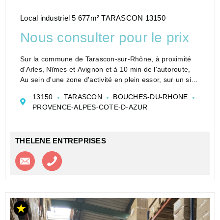
Local industriel 5 677m² TARASCON 13150
Nous consulter pour le prix
Sur la commune de Tarascon-sur-Rhône, à proximité
d'Arles, Nîmes et Avignon et à 10 min de l'autoroute,
Au sein d'une zone d'activité en plein essor, sur un site
clos,
13150
TARASCON
BOUCHES-DU-RHONE
Thelene Entreprises vous propose à la location un
PROVENCE-ALPES-COTE-D-AZUR
ensemble indus...
THELENE ENTREPRISES
Contacter l'agence
Appeler l’agence