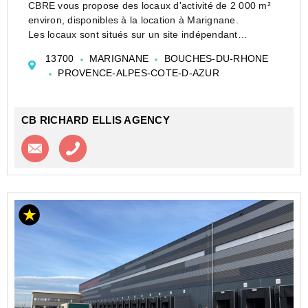
CBRE vous propose des locaux d'activité de 2 000 m²
environ, disponibles à la location à Marignane.
Les locaux sont situés sur un site indépendant
bénéficiant de 1 250 m² de terrain, et au coeur de la
13700
MARIGNANE
BOUCHES-DU-RHONE
zone industrielle de Marignane. Ils disposent d...
PROVENCE-ALPES-COTE-D-AZUR
CB RICHARD ELLIS AGENCY
Contacter l'agence
Appeler l’agence