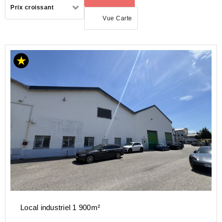
Trier
Prix croissant
par
Vue Carte
AUVERGNE-
RHÔNE-
ALPES
RHONE
(69)
LYON
08
(69008)
Local industriel 1 900m²