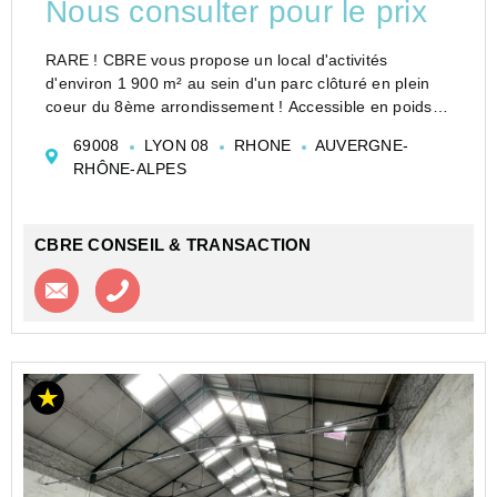
Nous consulter pour le prix
RARE ! CBRE vous propose un local d'activités
d'environ 1 900 m² au sein d'un parc clôturé en plein
coeur du 8ème arrondissement ! Accessible en poids
lourds, le local bénéficie d'une belle hauteur sous
69008
LYON 08
RHONE
AUVERGNE-
poutre d'environ 8m ainsi qu...
RHÔNE-ALPES
CBRE CONSEIL & TRANSACTION
Contacter l'agence
Appeler l’agence