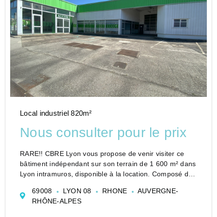
Local industriel 820m²
Nous consulter pour le prix
RARE!! CBRE Lyon vous propose de venir visiter ce
bâtiment indépendant sur son terrain de 1 600 m² dans
Lyon intramuros, disponible à la location. Composé de
500 m² d'atelier et 320 m² de Showroom, ce local
69008
LYON 08
RHONE
AUVERGNE-
industriel est idéal pour une activité liée à l&...
RHÔNE-ALPES