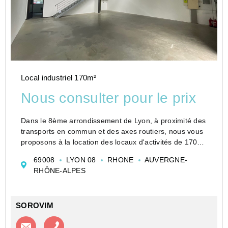
Local industriel 170m²
Nous consulter pour le prix
Dans le 8ème arrondissement de Lyon, à proximité des
transports en commun et des axes routiers, nous vous
proposons à la location des locaux d'activités de 170
m² avec un bureaux aménagés de 13 m² et places de
69008
LYON 08
RHONE
AUVERGNE-
parking. Les activités automobiles et de réce...
RHÔNE-ALPES
SOROVIM
Contacter l'agence
Appeler l’agence