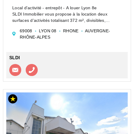
Local d'activité - entrepôt - A louer Lyon 8e
SLDI Immobilier vous propose à la location deux
surfaces d'activités totalisant 372 m², divisibles,
idéalement conçues pour les artisans, situées dans le
69008
LYON 08
RHONE
AUVERGNE-
dynamique 8ème arrondissement de Lyon. Ces lo...
RHÔNE-ALPES
SLDI
Contacter l'agence
Appeler l’agence