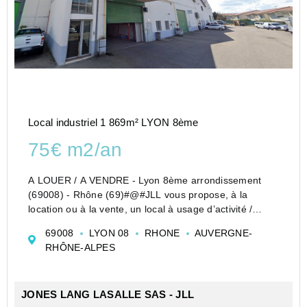
Local industriel 1 869m² LYON 8ème
75€ m2/an
A LOUER / A VENDRE - Lyon 8ème arrondissement
(69008) - Rhône (69)#@#JLL vous propose, à la
location ou à la vente, un local à usage d’activité /
stockage avec bureaux d’accompagnement, au sein
69008
LYON 08
RHONE
AUVERGNE-
d'un parc d'activités. Entrepôt fonctionnel bénéficiant ...
RHÔNE-ALPES
JONES LANG LASALLE SAS - JLL