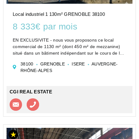
Local industriel 1 130m² GRENOBLE 38100
8 333€ par mois
EN EXCLUSIVITE - nous vous proposons ce local
commercial de 1130 m² (dont 450 m² de mezzanine)
situé dans un bâtiment indépendant sur le cours de la
Libération à Grenoble. Le PLU autorise de nombreuses
38100
GRENOBLE
ISERE
AUVERGNE-
activités : loisirs, salle de sport, restauration,
RHÔNE-ALPES
commerc...
CGI REAL ESTATE
Contacter l'agence
Appeler l’agence