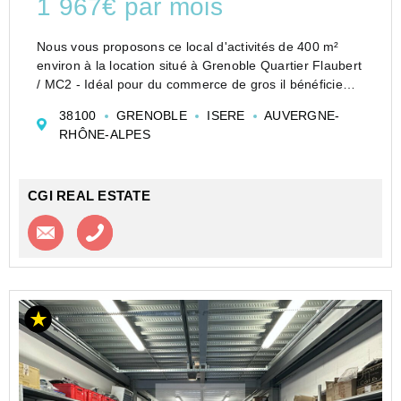
1 967€ par mois
Nous vous proposons ce local d'activités de 400 m²
environ à la location situé à Grenoble Quartier Flaubert
/ MC2 - Idéal pour du commerce de gros il bénéficie
d'une surface climatisée de showroom et bureaux de
38100
GRENOBLE
ISERE
AUVERGNE-
200 m², d'un quai de déchargement,...
RHÔNE-ALPES
CGI REAL ESTATE
Contacter l'agence
Appeler l’agence