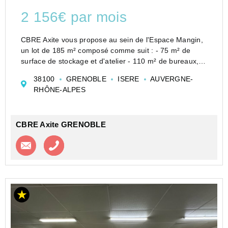
2 156€ par mois
CBRE Axite vous propose au sein de l'Espace Mangin,
un lot de 185 m² composé comme suit : - 75 m² de
surface de stockage et d'atelier - 110 m² de bureaux,
accueil et locaux sociauxLe lot est entièrement
38100
GRENOBLE
ISERE
AUVERGNE-
aménagé, avec climatisation réversible et de la...
RHÔNE-ALPES
CBRE Axite GRENOBLE
Contacter l'agence
Appeler l’agence