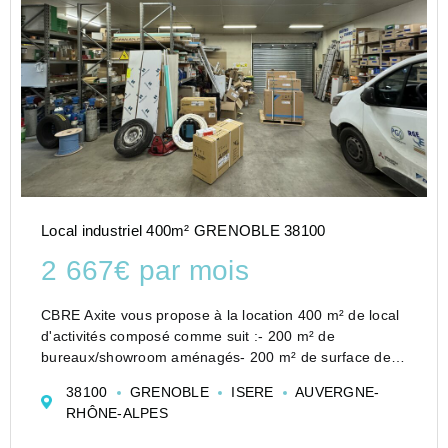
Local industriel 400m² GRENOBLE 38100
2 667€ par mois
CBRE Axite vous propose à la location 400 m² de local
d'activités composé comme suit :- 200 m² de
bureaux/showroom aménagés- 200 m² de surface de
stockageLe tout avec un quai de chargement.Bien rare
38100
GRENOBLE
ISERE
AUVERGNE-
à Grenoble.
RHÔNE-ALPES