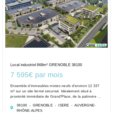
Local industriel 868m² GRENOBLE 38100
7 595€ par mois
Ensemble d'immeubles mixtes neufs d'environ 12 337
m² sur un site fermé sécurisé. Idéalement situé à
proximité immédiate de Grand'Place, de la patinoire de
Grenoble et d'Alpexpo.4 bâtiments activité :Bâtiment A :
38100
GRENOBLE
ISERE
AUVERGNE-
3 165 m²Bâtiment B : 2 895 ...
RHÔNE-ALPES