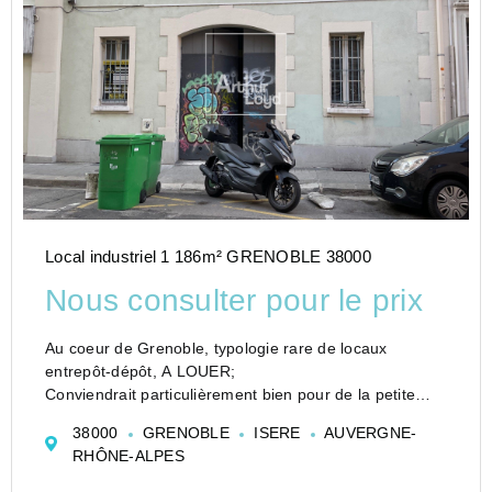
Local industriel 1 186m² GRENOBLE 38000
Nous consulter pour le prix
Au coeur de Grenoble, typologie rare de locaux
entrepôt-dépôt, A LOUER;
Conviendrait particulièrement bien pour de la petite
logistique urbaine, stockage divers devant se situer en
38000
GRENOBLE
ISERE
AUVERGNE-
hyper centre ville de Grenoble.
RHÔNE-ALPES
Local sous le régime de la copropriété...