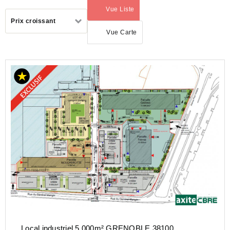
Vue Liste
(activé)
Trier
Prix croissant
par
Vue Carte
AUVERGNE-
RHÔNE-
ALPES
ISERE
(38)
GRENOBLE
(38000)
Local industriel 5 000m² GRENOBLE 38100