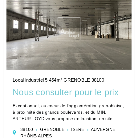
Local industriel 5 454m² GRENOBLE 38100
Nous consulter pour le prix
Exceptionnel, au coeur de l'agglomération grenobloise,
à proximité des grands boulevards, et du MIN,
ARTHUR LOYD vous propose en location, un site
industriel et/ou de stockage.
38100
GRENOBLE
ISERE
AUVERGNE-
Le local industriel offre une surface d'environ 5 459 m²
RHÔNE-ALPES