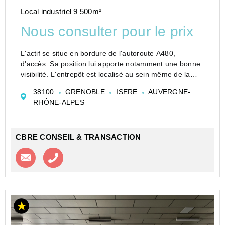
Local industriel 9 500m²
Nous consulter pour le prix
L'actif se situe en bordure de l'autoroute A480,
d'accès. Sa position lui apporte notamment une bonne
visibilité. L'entrepôt est localisé au sein même de la
ville de Grenoble reflet d'un positionnement stratégique
38100
GRENOBLE
ISERE
AUVERGNE-
intramuros.
RHÔNE-ALPES
La zo...
CBRE CONSEIL & TRANSACTION
Contacter l'agence
Appeler l’agence