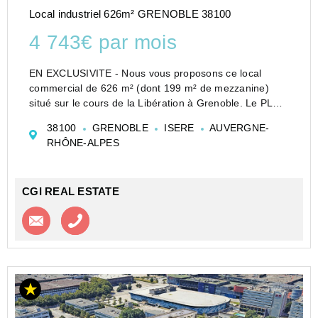
Local industriel 626m² GRENOBLE 38100
4 743€ par mois
EN EXCLUSIVITE - Nous vous proposons ce local
commercial de 626 m² (dont 199 m² de mezzanine)
situé sur le cours de la Libération à Grenoble. Le PLU
autorise de nombreuses activités : loisirs, salle de
38100
GRENOBLE
ISERE
AUVERGNE-
sport, restauration, commerce de gros... Son parking
RHÔNE-ALPES
priva...
CGI REAL ESTATE
Contacter l'agence
Appeler l’agence