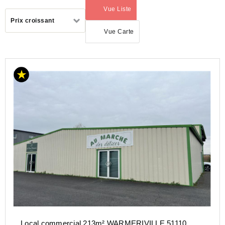
Vue Liste
(activé)
Trier
Prix croissant
par
Vue Carte
LOCATION
COMMERCE
GRAND-
EST
MARNE
(51)
WARMERIVILLE
(51110)
Local commercial 213m² WARMERIVILLE 51110