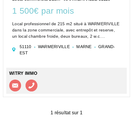
1 500€ par mois
Local professionnel de 215 m2 situé à WARMERIVILLE
dans la zone commerciale, avec entrepôt et reserve,
un local chambre froide, deux bureaux, 2 w.c.
Loyer 1500EUR/mois - Dépôt de garantie 3000EUR -
51110
WARMERIVILLE
MARNE
GRAND-
Honoraires 1900EUR
EST
Libre de suite.
DPE vierge
WITRY IMMO
Contacter l'agence
Appeler l’agence
1 résultat sur 1