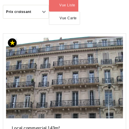
Vue Liste
(activé)
Trier
Prix croissant
par
Vue Carte
LOCATION
COMMERCE
PROVENCE-
ALPES-
COTE-D-
AZUR
VAR
(83)
TOULON
(83200)
Local commercial 143m²