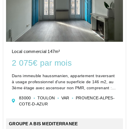
Local commercial 147m²
2 075€ par mois
Dans immeuble haussmanien, appartement traversant
à usage professionnel d'une superficie de 146 m2, au
3ème étage avec ascenseur non PMR, comprenant :
hall d'entrée, 5 pièces principales, sanitaires, coin
83000
TOULON
VAR
PROVENCE-ALPES-
cuisine/tisanière, salle d'eau, archives...
COTE-D-AZUR
GROUPE A BIS MEDITERRANEE