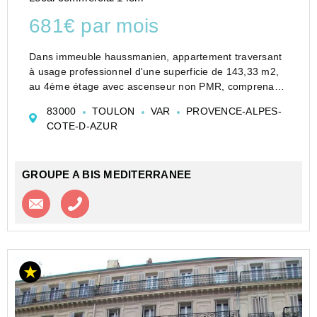
681€ par mois
Dans immeuble haussmanien, appartement traversant
à usage professionnel d'une superficie de 143,33 m2,
au 4ème étage avec ascenseur non PMR, comprenant
: hall d'entrée, 5 pièces principales, sanitaires, coin
83000
TOULON
VAR
PROVENCE-ALPES-
cuisine/tisanière, salle d'eau, archi...
COTE-D-AZUR
GROUPE A BIS MEDITERRANEE
Contacter l'agence
Appeler l’agence