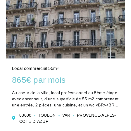
Local commercial 55m²
865€ par mois
Au coeur de la ville, local professionnel au 5ème étage
avec ascenseur, d'une superficie de 55 m2 comprenant
une entrée, 2 pièces, une cuisine, et un wc.<BR><BR>
(Idéal profession libérale)<BR><BR><BR>Loyer par
83000
TOULON
VAR
PROVENCE-ALPES-
mois charges co...
COTE-D-AZUR