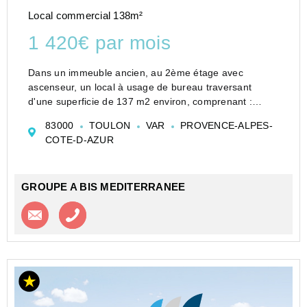
Local commercial 138m²
1 420€ par mois
Dans un immeuble ancien, au 2ème étage avec
ascenseur, un local à usage de bureau traversant
d'une superficie de 137 m2 environ, comprenant :
quatres espaces de bureaux indépendants, salle
83000
TOULON
VAR
PROVENCE-ALPES-
d'archives, espace d'accueil et sanitaires privatifs.&l...
COTE-D-AZUR
GROUPE A BIS MEDITERRANEE
Contacter l'agence
Appeler l’agence