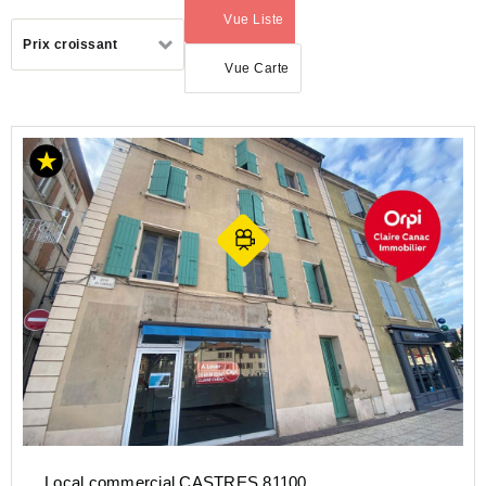
Vue Liste
(activé)
Trier
Prix croissant
par
Vue Carte
LOCATION
COMMERCE
OCCITANIE
TARN
(81)
CASTRES
(81100)
Local commercial CASTRES 81100