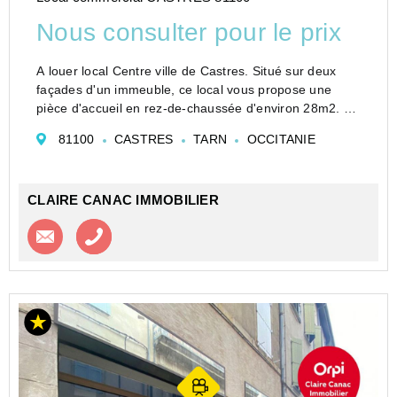
Nous consulter pour le prix
A louer local Centre ville de Castres. Situé sur deux
façades d'un immeuble, ce local vous propose une
pièce d'accueil en rez-de-chaussée d'environ 28m2. Au
1er étage, un bureau, un palier et un espace de
81100
CASTRES
TARN
OCCITANIE
stockage. Lien visite virtuelle : ht...
CLAIRE CANAC IMMOBILIER
Contacter l'agence
Appeler l’agence