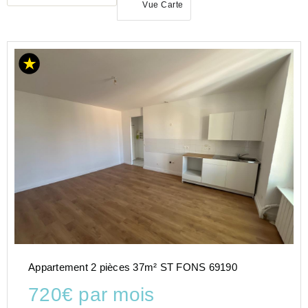
Vue Carte
LOCATION
APPARTEMENT
AUVERGNE-
RHÔNE-
ALPES
RHONE
(69)
ST
FONS
(69190)
Appartement 2 pièces 37m² ST FONS 69190
720€ par mois