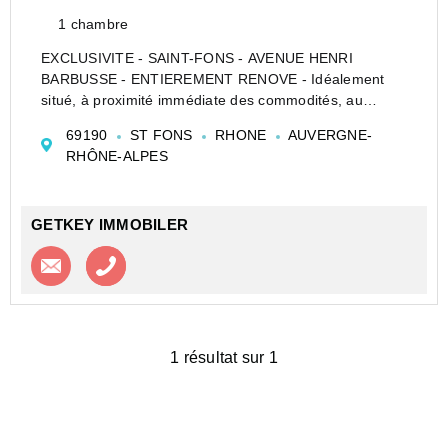
1 chambre
EXCLUSIVITE - SAINT-FONS - AVENUE HENRI
BARBUSSE - ENTIEREMENT RENOVE - Idéalement
situé, à proximité immédiate des commodités, au
calme, au sein d'une petite résidence, au premier
69190
ST FONS
RHONE
AUVERGNE-
étage sans ascenseur, venez découvrir cet
RHÔNE-ALPES
appartement T2 très lumineux d&#...
GETKEY IMMOBILER
Contacter l'agence
Appeler l’agence
1 résultat sur 1