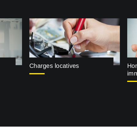
Charges locatives
Hon
imm