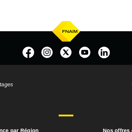
ntages
ance par Région
Nos offres 