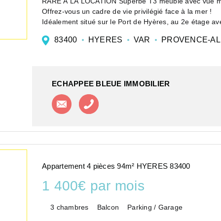
RARE À LA LOCATION Superbe T3 meublé ave
Offrez-vous un cadre de vie privilégié face à la mer !
Idéalement situé sur le Port de Hyères, au 2e étage a
appartement ...
83400
HYERES
VAR
PROVENCE-AL
ECHAPPEE BLEUE IMMOBILIER
Contacter l'agence
Appeler l'agence
Appartement 4 pièces 94m² HYERES 83400
1 400€ par mois
3 chambres
Balcon
Parking / Garage