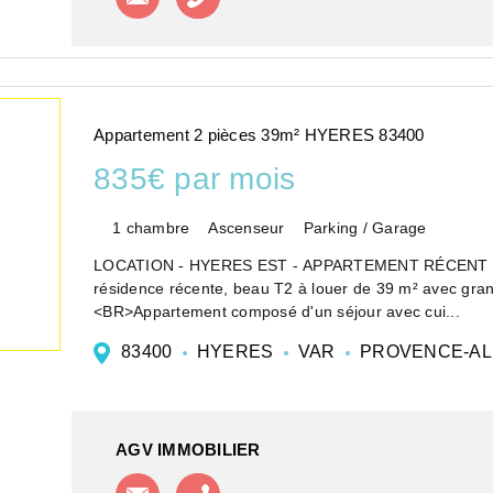
Appartement 2 pièces 39m² HYERES 83400
835€ par mois
1 chambre
Ascenseur
Parking / Garage
LOCATION - HYERES EST - APPARTEMENT RÉCENT :<BR
résidence récente, beau T2 à louer de 39 m² avec gra
<BR>Appartement composé d'un séjour avec cui...
83400
HYERES
VAR
PROVENCE-AL
AGV IMMOBILIER
Contacter l'agence
Appeler l'agence