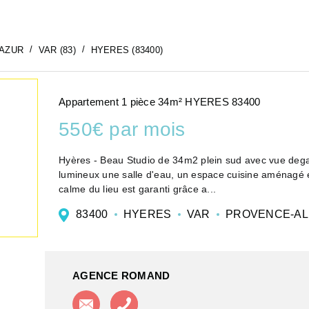
-AZUR
VAR (83)
HYERES (83400)
Appartement 1 pièce 34m² HYERES 83400
550€ par mois
Hyères - Beau Studio de 34m2 plein sud avec vue degag
lumineux une salle d'eau, un espace cuisine aménagé et equipé, et un coin salon situé coté su
calme du lieu est garanti grâce a...
83400
HYERES
VAR
PROVENCE-AL
AGENCE ROMAND
Contacter l'agence
Appeler l'agence