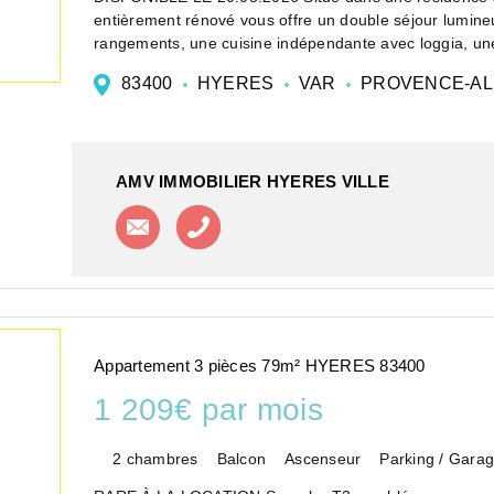
entièrement rénové vous offre un double séjour lumineu
rangements, une cuisine indépendante avec loggia, une
83400
HYERES
VAR
PROVENCE-AL
AMV IMMOBILIER HYERES VILLE
Contacter l'agence
Appeler l'agence
Appartement 3 pièces 79m² HYERES 83400
1 209€ par mois
2 chambres
Balcon
Ascenseur
Parking / Gara