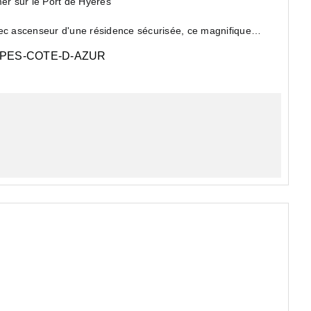
c vue mer sur le Port de Hyères
vec ascenseur d'une résidence sécurisée, ce magnifique
PES-COTE-D-AZUR