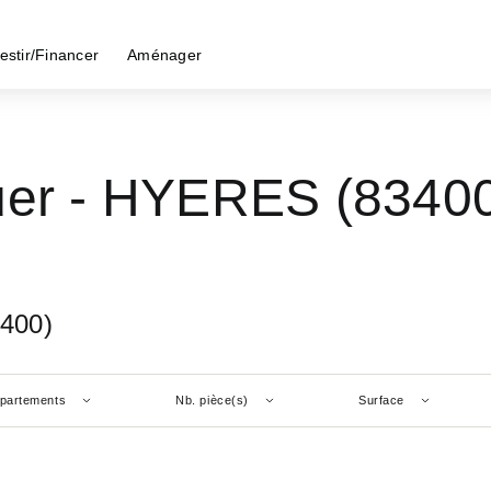
estir/Financer
Aménager
uer - HYERES (8340
3400)
partements
Nb. pièce(s)
Surface