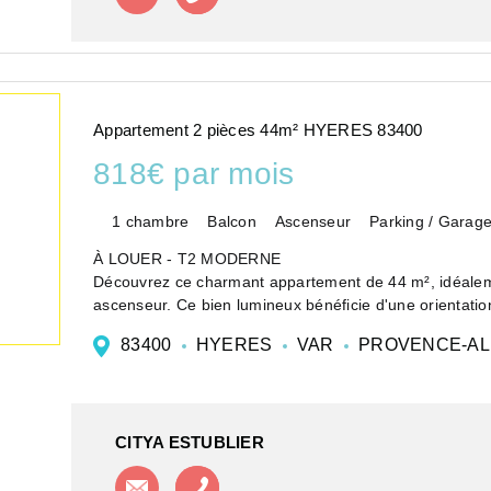
Appartement 2 pièces 44m² HYERES 83400
818€ par mois
1 chambre
Balcon
Ascenseur
Parking / Garag
À LOUER - T2 MODERNE
Découvrez ce charmant appartement de 44 m², idéalem
ascenseur. Ce bien lumineux bénéficie d'une orientation
tout au lon...
83400
HYERES
VAR
PROVENCE-AL
CITYA ESTUBLIER
Contacter l'agence
Appeler l'agence