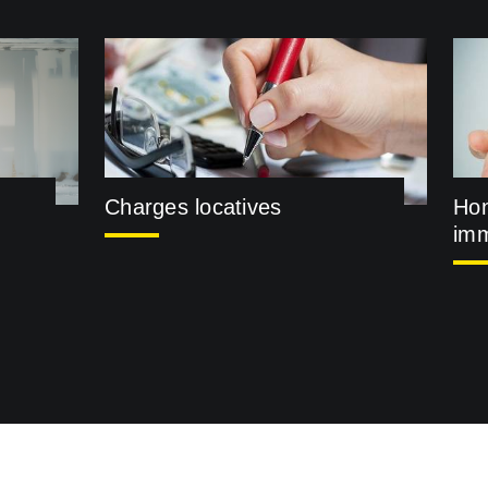
Charges locatives
Hon
imm