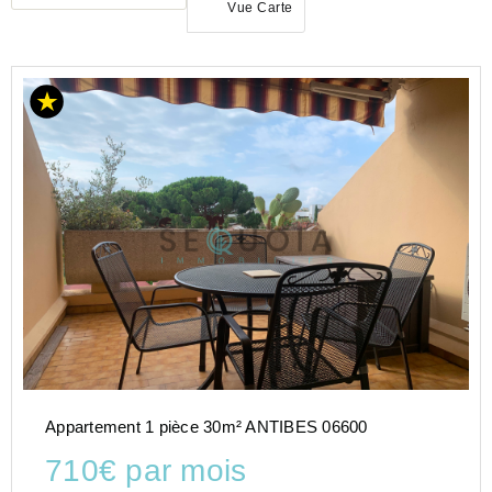
Vue Carte
LOCATION
APPARTEMENT
PROVENCE-
ALPES-
COTE-D-
AZUR
ALPES-
MARITIMES
(06)
ANTIBES
(06160)
Appartement 1 pièce 30m² ANTIBES 06600
710€ par mois