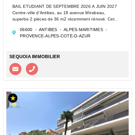
BAIL ETUDIANT DE SEPTEMBRE 2026 A JUIN 2027
Centre-ville d'Antibes, au 18 avenue Mirabeau,
superbe 2 pièces de 36 m2 récemment rénové. Cet
appartement situé au 4ème étage comprend : un
06600
ANTIBES
ALPES-MARITIMES
séjour ouvrant sur deux bacons orientés Ouest, un coin
PROVENCE-ALPES-COTE-D-AZUR
cuisine équ...
SEQUOIA IMMOBILIER
Contacter l'agence
Appeler l’agence