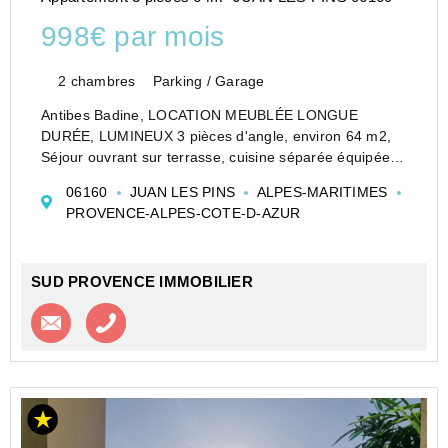
998€ par mois
2 chambres
Parking / Garage
Antibes Badine, LOCATION MEUBLÉE LONGUE
DURÉE, LUMINEUX 3 pièces d'angle, environ 64 m2,
Séjour ouvrant sur terrasse, cuisine séparée équipée
avec loggia,2 belles chambres, dressing, une salle
06160
JUAN LES PINS
ALPES-MARITIMES
d'eau à l'Italienne, 1 wc indépendant. 1 Parking ex...
PROVENCE-ALPES-COTE-D-AZUR
SUD PROVENCE IMMOBILIER
Contacter l'agence
Appeler l’agence