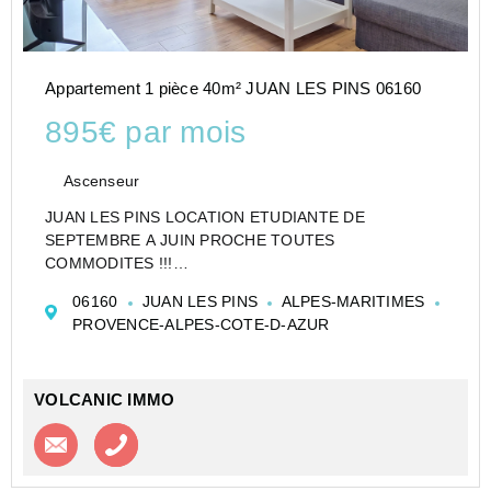
Appartement 1 pièce 40m² JUAN LES PINS 06160
895€ par mois
Ascenseur
JUAN LES PINS LOCATION ETUDIANTE DE
SEPTEMBRE A JUIN PROCHE TOUTES
COMMODITES !!!
Charmant et grand studio cabine de 40 m2 habitable,
06160
JUAN LES PINS
ALPES-MARITIMES
exposé sud, offrant un cadre de vie agréable à
PROVENCE-ALPES-COTE-D-AZUR
proximité immédiate de toutes commodités.
Il se compose d'une entré...
VOLCANIC IMMO
Contacter l'agence
Appeler l’agence