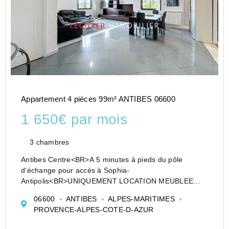
Appartement 4 pièces 99m² ANTIBES 06600
1 650€ par mois
3 chambres
Antibes Centre<BR>A 5 minutes à pieds du pôle
d'échange pour accès à Sophia-
Antipolis<BR>UNIQUEMENT LOCATION MEUBLEE
POUR 3 ETUDIANTS DE SEPTEMBRE A JUIN<BR>4
06600
ANTIBES
ALPES-MARITIMES
Pièces en 2ème étage d'une Villa<BR>Grand séjour,
PROVENCE-ALPES-COTE-D-AZUR
Cuisine indépenda...