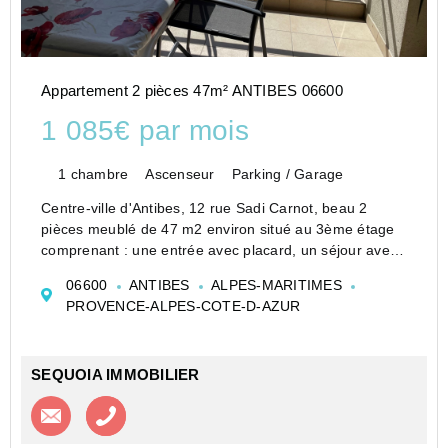
Appartement 2 pièces 47m² ANTIBES 06600
1 085€ par mois
1 chambre
Ascenseur
Parking / Garage
Centre-ville d'Antibes, 12 rue Sadi Carnot, beau 2
pièces meublé de 47 m2 environ situé au 3ème étage
comprenant : une entrée avec placard, un séjour avec
cuisine ouverte toute équipée, une terrasse avec vue
06600
ANTIBES
ALPES-MARITIMES
sur cour intérieure, une chambre avec placard ...
PROVENCE-ALPES-COTE-D-AZUR
SEQUOIA IMMOBILIER
Contacter l'agence
Appeler l’agence