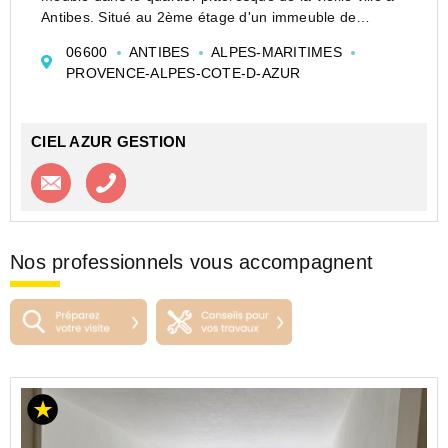
Antibes. Situé au 2ème étage d'un immeuble de
charme de trois étages, cet appartement de type T2
06600
ANTIBES
ALPES-MARITIMES
bénéficie d'une vue citadine. D'une su...
PROVENCE-ALPES-COTE-D-AZUR
CIEL AZUR GESTION
Contacter l'agence
Appeler l’agence
Nos professionnels vous accompagnent