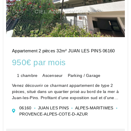
Appartement 2 pièces 32m² JUAN LES PINS 06160
950€ par mois
1 chambre
Ascenseur
Parking / Garage
Venez découvrir ce charmant appartement de type 2
pièces, situé dans un quartier prisé au bord de la mer à
Juan-les-Pins. Profitant d'une exposition sud et d'une
vue citadine, ce lieu de vie cosy est bercé par la
06160
JUAN LES PINS
ALPES-MARITIMES
lumière tout au long de la journée. D...
PROVENCE-ALPES-COTE-D-AZUR