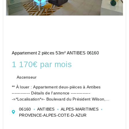
Appartement 2 pièces 53m² ANTIBES 06160
1 170€ par mois
Ascenseur
** À louer : Appartement deux-pièces à Antibes
------------ Détails de l'annonce -------------
-=*Localisation*=- Boulevard du Président Wilson,
Antibes
06160
ANTIBES
ALPES-MARITIMES
-=*Type :*=- Appartement deux pièces
PROVENCE-ALPES-COTE-D-AZUR
-=*Durée de location :*=- Meublé ? 1 an. Renouvel...