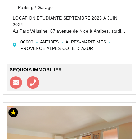
Parking / Garage
LOCATION ETUDIANTE SEPTEMBRE 2023 A JUIN
2024 !
Au Parc Vélusine, 67 avenue de Nice à Antibes, studio
meublé de 30 m2 environ situé au 2ème étage,
06600
ANTIBES
ALPES-MARITIMES
comprenant : une entrée avec placard, un coin nuit
PROVENCE-ALPES-COTE-D-AZUR
avec deux lits superposés, une salle de douche, un wc,
un ...
SEQUOIA IMMOBILIER
Contacter l'agence
Appeler l’agence