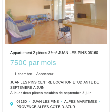
Appartement 2 pièces 39m² JUAN LES PINS 06160
750€ par mois
1 chambre
Ascenseur
JUAN LES PINS CENTRE LOCATION ETUDIANTE DE
SEPTEMBRE A JUIN
A louer deux pièces meublés de septembre à juin,
agencé d'un séjour climatisé avec cuisine ouverte
06160
JUAN LES PINS
ALPES-MARITIMES
aménagée et équipée,
PROVENCE-ALPES-COTE-D-AZUR
d'un frigo-congélateur, d'une plaque de cuisson, d'u...