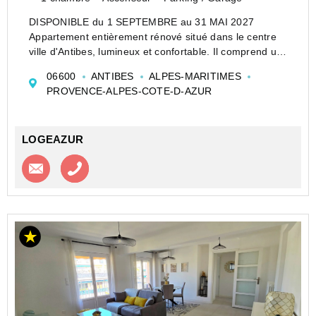
DISPONIBLE du 1 SEPTEMBRE au 31 MAI 2027
Appartement entièrement rénové situé dans le centre
ville d'Antibes, lumineux et confortable. Il comprend un
séjour moderne avec canapé-lit ( 2 personnes) et coin
06600
ANTIBES
ALPES-MARITIMES
repas, une cuisine équipée (four, plaques, lave...
PROVENCE-ALPES-COTE-D-AZUR
LOGEAZUR
Contacter l'agence
Appeler l’agence