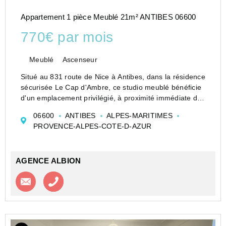
Appartement 1 pièce Meublé 21m² ANTIBES 06600
770€ par mois
Meublé
Ascenseur
Situé au 831 route de Nice à Antibes, dans la résidence
sécurisée Le Cap d'Ambre, ce studio meublé bénéficie
d'un emplacement privilégié, à proximité immédiate de
la gare de Biot, des lignes de bus, des commerces de
06600
ANTIBES
ALPES-MARITIMES
proximité et des plages.
PROVENCE-ALPES-COTE-D-AZUR
Entiè...
AGENCE ALBION
Contacter l'agence
Appeler l’agence