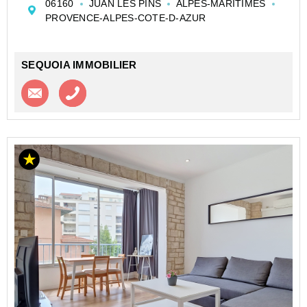
06160
JUAN LES PINS
ALPES-MARITIMES
immédiate des commerces, transports et plages.
PROVENCE-ALPES-COTE-D-AZUR
Il se compose d...
SEQUOIA IMMOBILIER
Contacter l'agence
Appeler l’agence