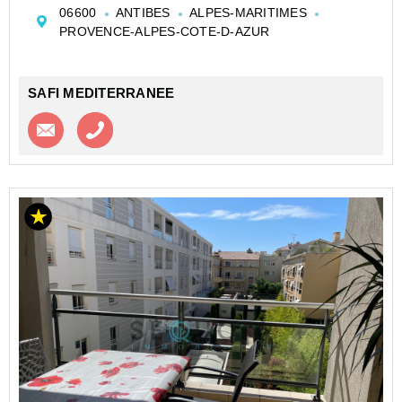
plaque, machine à laver, lave-vaisselle), un balconnet
06600
ANTIBES
ALPES-MARITIMES
exposé sud-ouest avec vue mer, une chambre avec
PROVENCE-ALPES-COTE-D-AZUR
rangemen...
SAFI MEDITERRANEE
Contacter l'agence
Appeler l’agence