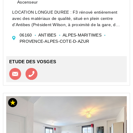
Ascenseur
LOCATION LONGUE DUREE : F3 rénové entièrement
avec des matériaux de qualité, situé en plein centre
d'Antibes (Président Wilson, à proximité de la gare, du
vieil Antibes et des plages). Ce bien d'une superficie de
06160
ANTIBES
ALPES-MARITIMES
65 m² se trouve au quatrième étage (a...
PROVENCE-ALPES-COTE-D-AZUR
ETUDE DES VOSGES
Contacter l'agence
Appeler l’agence