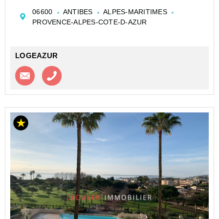
chambres climatisées, vaste séjour avec canapé
06600
ANTIBES
ALPES-MARITIMES
d’angle, cuisine équipée et meublée, salle d’eau avec
PROVENCE-ALPES-COTE-D-AZUR
lave-linge. Ce bien dispose de 2 terrasses. Proche pl...
LOGEAZUR
Contacter l'agence
Appeler l’agence