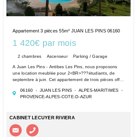
Appartement 3 pièces 55m² JUAN LES PINS 06160
1 420€ par mois
2 chambres
Ascenseur
Parking / Garage
A Juan Les Pins - Antibes Les Pins, nous proposons
une location meublée pour 2<BR>???étudiants, de
septembre à juin. Cet appartement de trois pièces offre
une vue imprenable sur la mer, dans une résidence qui
06160
JUAN LES PINS
ALPES-MARITIMES
allie à la fois le charme d'un parc verd...
PROVENCE-ALPES-COTE-D-AZUR
CABINET LECUYER RIVIERA
Contacter l'agence
Appeler l’agence