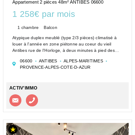
Appartement 2 pièces 48m² ANTIBES 06600
1 258€ par mois
1 chambre
Balcon
Atypique duplex meublé (type 2/3 pièces) climatisé à
louer à l'année en zone piétonne au coeur du vieil
Antibes rue de l'Horloge, à deux minutes à pied des
commodités (marché provençal, remparts, port de
06600
ANTIBES
ALPES-MARITIMES
plaisance, plage de la Gravette, musée Picasso...
PROVENCE-ALPES-COTE-D-AZUR
ACTIV'IMMO
Contacter l'agence
Appeler l’agence