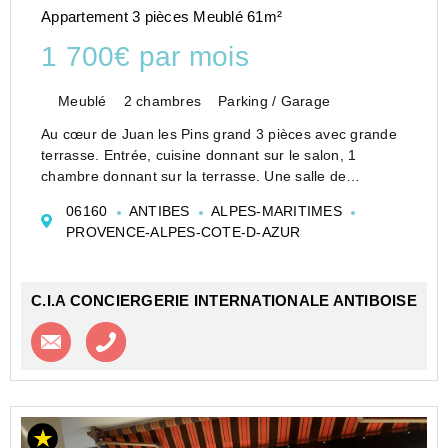
Appartement 3 pièces Meublé 61m²
1 700€ par mois
Meublé
2 chambres
Parking / Garage
Au cœur de Juan les Pins grand 3 pièces avec grande
terrasse. Entrée, cuisine donnant sur le salon, 1
chambre donnant sur la terrasse. Une salle de
douches, toilette indépendant, une chambre. Une
06160
ANTIBES
ALPES-MARITIMES
parking en sous-sol. Très proche de la gare SNCF,
PROVENCE-ALPES-COTE-D-AZUR
commerces au p...
C.I.A CONCIERGERIE INTERNATIONALE ANTIBOISE
Contacter l'agence
Appeler l’agence