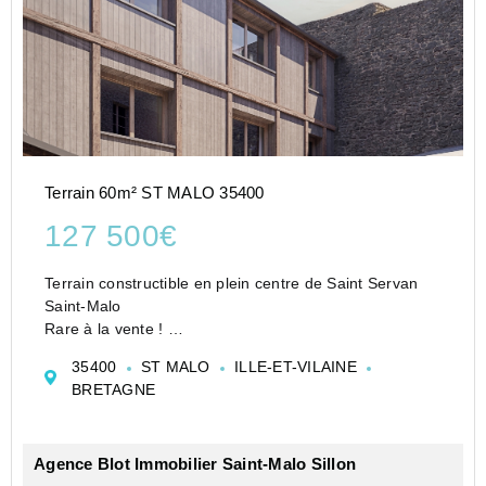
Terrain 60m² ST MALO 35400
127 500€
Terrain constructible en plein centre de Saint Servan
Saint-Malo
Rare à la vente !
situé en hypercentre de Saint-Servan. Proche de la
35400
ST MALO
ILLE-ET-VILAINE
mer, des commerces, des écoles et des transports, ce
BRETAGNE
terrain bénéficie déjà d'un permis de construction
déposé et...
Agence Blot Immobilier Saint-Malo Sillon