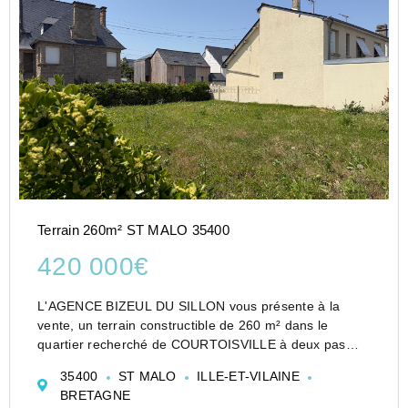
Terrain 260m² ST MALO 35400
420 000€
L'AGENCE BIZEUL DU SILLON vous présente à la
vente, un terrain constructible de 260 m² dans le
quartier recherché de COURTOISVILLE à deux pas
des commerces et à 900m des plages et de la Gare.
35400
ST MALO
ILLE-ET-VILAINE
Il est vendu libre de constructeur, en angle de rue
BRETAGNE
permett...