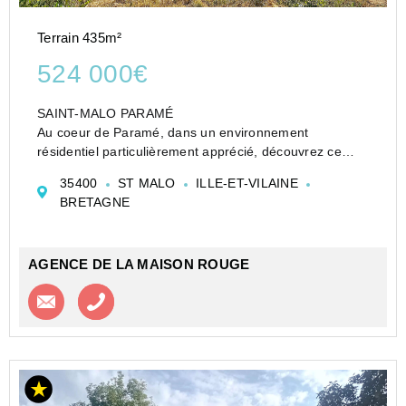
Terrain 435m²
524 000€
SAINT-MALO PARAMÉ
Au coeur de Paramé, dans un environnement
résidentiel particulièrement apprécié, découvrez ce
beau terrain à bâtir offrant un cadre de vie privilégié, à
35400
ST MALO
ILLE-ET-VILAINE
proximité immédiate des commerces, des écoles, des
BRETAGNE
transports et non loin des plages....
AGENCE DE LA MAISON ROUGE
Contacter l'agence
Appeler l’agence