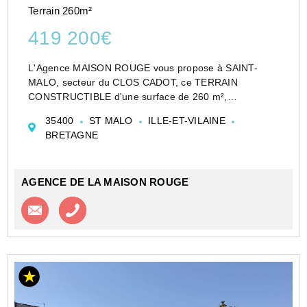
Terrain 260m²
419 200€
L'Agence MAISON ROUGE vous propose à SAINT-
MALO, secteur du CLOS CADOT, ce TERRAIN
CONSTRUCTIBLE d'une surface de 260 m²,
bénéficiant d'une situation en angle de deux rues.
35400
ST MALO
ILLE-ET-VILAINE
Classement en zone UR1+. Emprise au sol : 50 %. Une
BRETAGNE
étude géothechnique ...
AGENCE DE LA MAISON ROUGE
Contacter l'agence
Appeler l’agence