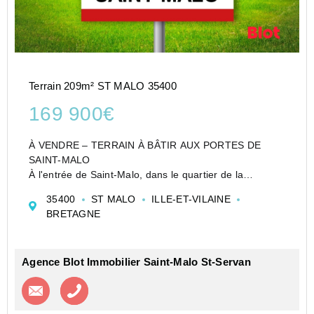
Terrain 209m² ST MALO 35400
169 900€
À VENDRE – TERRAIN À BÂTIR AUX PORTES DE
SAINT-MALO
À l'entrée de Saint-Malo, dans le quartier de la
Guymauvière, proche des grands axes, venez
35400
ST MALO
ILLE-ET-VILAINE
découvrir ce terrain de plus de 200 m², non viabilisé,
BRETAGNE
idéal pour concrétiser votre projet de maison neuve....
Agence Blot Immobilier Saint-Malo St-Servan
Contacter l'agence
Appeler l’agence