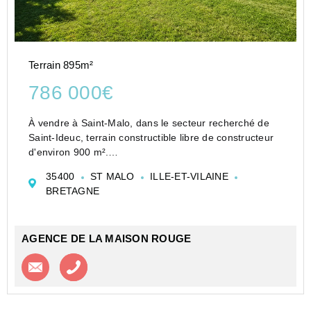
Terrain 895m²
786 000€
À vendre à Saint-Malo, dans le secteur recherché de
Saint-Ideuc, terrain constructible libre de constructeur
d'environ 900 m².
Ce terrain clos de murs bénéficie d'un emplacement
35400
ST MALO
ILLE-ET-VILAINE
particulièrement apprécié pour sa qualité de vie :
BRETAGNE
environnement rési...
AGENCE DE LA MAISON ROUGE
Contacter l'agence
Appeler l’agence