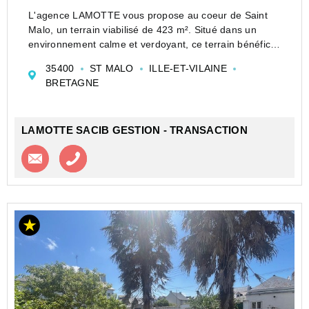
L'agence LAMOTTE vous propose au coeur de Saint
Malo, un terrain viabilisé de 423 m². Situé dans un
environnement calme et verdoyant, ce terrain bénéficie
d'un dépôt de permis de construire purgé du recours
35400
ST MALO
ILLE-ET-VILAINE
des tiers et est à proximité de toutes les ...
BRETAGNE
LAMOTTE SACIB GESTION - TRANSACTION
Contacter l'agence
Appeler l’agence