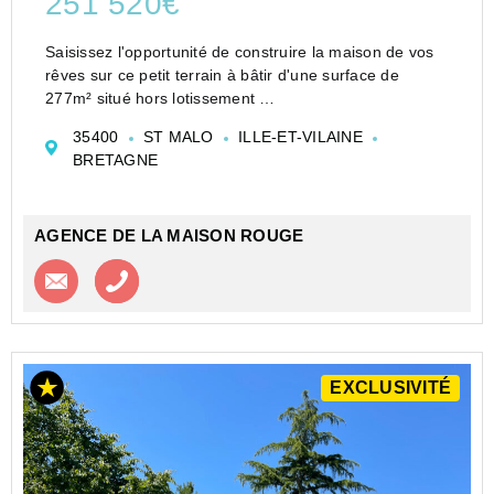
251 520€
Saisissez l'opportunité de construire la maison de vos
rêves sur ce petit terrain à bâtir d'une surface de
277m² situé hors lotissement
Ce bien vous est présenté par l'agence Maison Rouge
35400
ST MALO
ILLE-ET-VILAINE
de Paramé
BRETAGNE
Anne BAILLEHAICHE (EI) Agent Commerci...
AGENCE DE LA MAISON ROUGE
Contacter l'agence
Appeler l’agence
EXCLUSIVITÉ