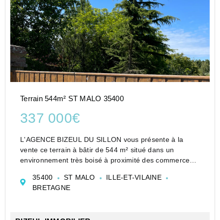
Terrain 544m² ST MALO 35400
337 000€
L'AGENCE BIZEUL DU SILLON vous présente à la
vente ce terrain à bâtir de 544 m² situé dans un
environnement très boisé à proximité des commerces
et à moins de 2 km de la plage, sur le quartier de
35400
ST MALO
ILLE-ET-VILAINE
PARAME à SAINT-MALO.
BRETAGNE
Vendu libre de constructeur ce terr...