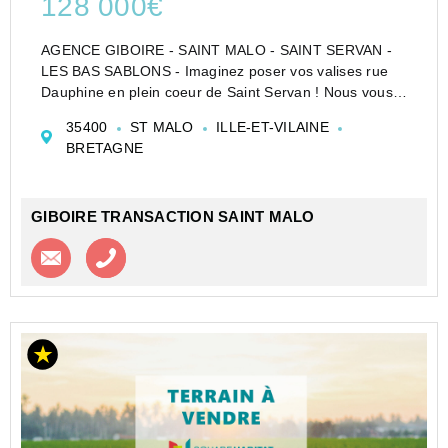
128 000€
AGENCE GIBOIRE - SAINT MALO - SAINT SERVAN -
LES BAS SABLONS - Imaginez poser vos valises rue
Dauphine en plein coeur de Saint Servan ! Nous vous
proposons un droit à construire avec un PC déjà purgé
35400
ST MALO
ILLE-ET-VILAINE
de tout recours au sein d'une petite copropriété. Ce
BRETAGNE
pr...
GIBOIRE TRANSACTION SAINT MALO
Contacter l'agence
Appeler l’agence