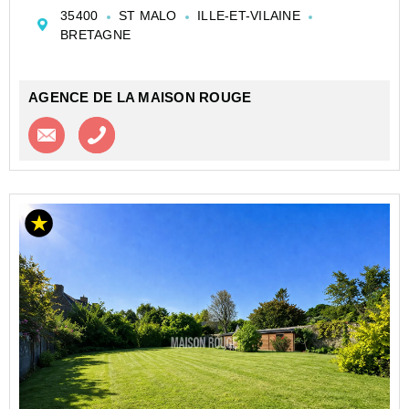
l'on profite d'un art de vivre résolument tourné vers la
35400
ST MALO
ILLE-ET-VILAINE
mer, dans un environnement p...
BRETAGNE
AGENCE DE LA MAISON ROUGE
Contacter l'agence
Appeler l’agence