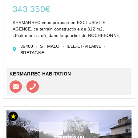
343 350€
KERMARREC vous propose en EXCLUSIVITE
AGENCE, ce terrain constructible de 312 m2,
idéalement situé, dans le quartier de ROCHEBONNE, à
600 mètres de la CALE DE ROCHEBONNE, à 800
35400
ST MALO
ILLE-ET-VILAINE
mètres du centre de PARAME, à 3 km d'INTRAMUROS.
BRETAGNE
Au calme, Emplacement très pr...
KERMARREC HABITATION
Contacter l'agence
Appeler l’agence