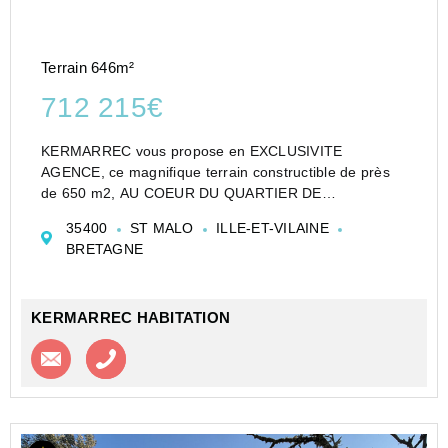
Terrain 646m²
712 215€
KERMARREC vous propose en EXCLUSIVITE
AGENCE, ce magnifique terrain constructible de près
de 650 m2, AU COEUR DU QUARTIER DE
ROCHEBONNE ; idéalement situé : à 600 mètres de la
35400
ST MALO
ILLE-ET-VILAINE
CALE DE ROCHEBONNE, à 800 mètres du centre de
BRETAGNE
PARAME, à 3 km d'INTRAMUROS.
...
KERMARREC HABITATION
Contacter l'agence
Appeler l’agence