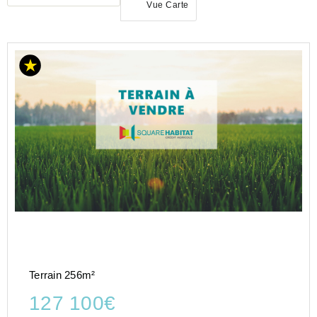
Vue Carte
ACHAT
TERRAIN
BRETAGNE
ILLE-
ET-
VILAINE
(35)
ST
MALO
(35400)
Terrain 256m²
127 100€