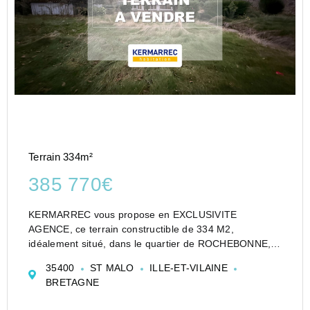
Terrain 334m²
385 770€
KERMARREC vous propose en EXCLUSIVITE
AGENCE, ce terrain constructible de 334 M2,
idéalement situé, dans le quartier de ROCHEBONNE, à
600 mètres de la CALE DE ROCHEBONNE, à 800
35400
ST MALO
ILLE-ET-VILAINE
mètres du centre de PARAME, à 3 km d'INTRAMUROS.
BRETAGNE
Au calme, Emplacement très pr...