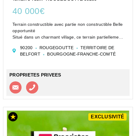
40 000€
Terrain constructible avec partie non constructible Belle
opportunité
Situé dans un charmant village, ce terrain partiellement
borné offre une belle opportunité de construction grâce
90200
ROUGEGOUTTE
TERRITOIRE DE
à son Certificat d'Urbanisme opérationnel.
BELFORT
BOURGOGNE-FRANCHE-COMTÉ
Les raccordements aux...
PROPRIETES PRIVEES
Contacter l'agence
Appeler l’agence
EXCLUSIVITÉ