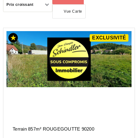
Trier
Prix croissant
par
Vue Carte
EXCLUSIVITÉ
ACHAT
TERRAIN
BOURGOGNE-
FRANCHE-
COMTÉ
TERRITOIRE
DE
BELFORT
(90)
ROUGEGOUTTE
(90200)
Terrain 857m² ROUGEGOUTTE 90200