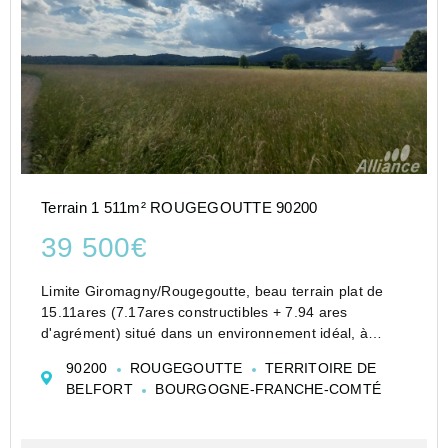
Terrain 1 511m² ROUGEGOUTTE 90200
39 500€
Limite Giromagny/Rougegoutte, beau terrain plat de
15.11ares (7.17ares constructibles + 7.94 ares
d'agrément) situé dans un environnement idéal, à
l'écarts des axes passants, au calme, vue sur les
90200
ROUGEGOUTTE
TERRITOIRE DE
champs et la nature avec accès facile.
BELFORT
BOURGOGNE-FRANCHE-COMTÉ
La parcell...