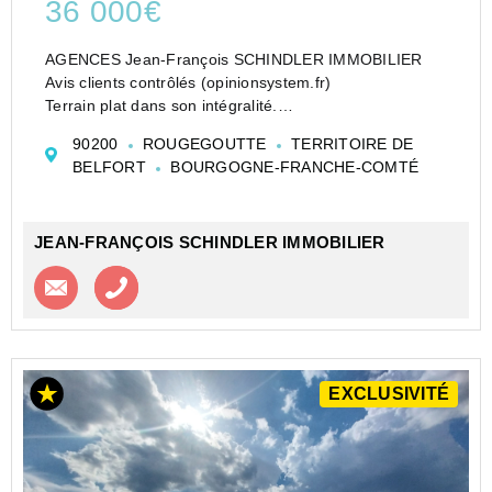
36 000€
AGENCES Jean-François SCHINDLER IMMOBILIER
Avis clients contrôlés (opinionsystem.fr)
Terrain plat dans son intégralité.
Réf : D3270 EN EXCLUSIVITÉ
90200
ROUGEGOUTTE
TERRITOIRE DE
REGION : ETUEFFONT / ROUGEGOUTTE
BELFORT
BOURGOGNE-FRANCHE-COMTÉ
Parcelle de terrain vialbilisée d'une contenance de +
8...
JEAN-FRANÇOIS SCHINDLER IMMOBILIER
Contacter l'agence
Appeler l’agence
EXCLUSIVITÉ