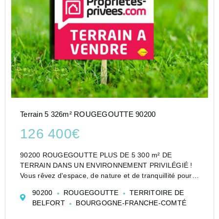
Terrain 5 326m² ROUGEGOUTTE 90200
126 400€
90200 ROUGEGOUTTE PLUS DE 5 300 m² DE
TERRAIN DANS UN ENVIRONNEMENT PRIVILÉGIÉ !
Vous rêvez d'espace, de nature et de tranquillité pour
concrétiser votre projet immobilier
90200
ROUGEGOUTTE
TERRITOIRE DE
Découvrez ce magnifique terrain plat de 53 ares 26,
BELFORT
BOURGOGNE-FRANCHE-COMTÉ
idéalement situé à Rou...