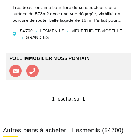
Très beau terrain à bâtir libre de constructeur d'une
surface de 573m2 avec une vue dégagée, viabilité en
bordure de route, belle façade de 16 m, Parfait pour
votre futur projet !
54700
LESMENILS
MEURTHE-ET-MOSELLE
Les informations sur les risques auxquels ce bien est
GRAND-EST
exposé sont dispo...
POLE IMMOBILIER MUSSIPONTAIN
Contacter l'agence
Appeler l’agence
1 résultat sur 1
Autres biens à acheter - Lesmenils (54700)