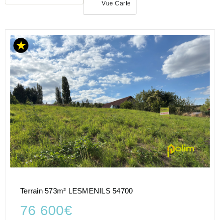
Vue Carte
ACHAT
TERRAIN
GRAND-
EST
MEURTHE-
ET-
MOSELLE
(54)
LESMENILS
(54700)
Terrain 573m² LESMENILS 54700
76 600€