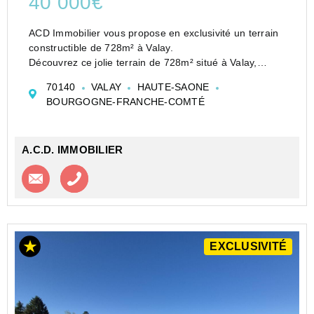
40 000€
ACD Immobilier vous propose en exclusivité un terrain
constructible de 728m² à Valay.
Découvrez ce jolie terrain de 728m² situé à Valay,
offrant un cadre paisible et verdoyant.
70140
VALAY
HAUTE-SAONE
Idéal pour la construction de votre maison, il bénéficie
BOURGOGNE-FRANCHE-COMTÉ
d'un environn...
A.C.D. IMMOBILIER
Contacter l'agence
Appeler l’agence
EXCLUSIVITÉ