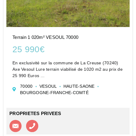
Terrain 1 020m² VESOUL 70000
25 990€
En exclusivité sur la commune de La Creuse (70240)
Axe Vesoul Lure terrain viabilisé de 1020 m2 au prix de
25 990 Euros
Pour visiter et vous accompagner dans votre projet
70000
VESOUL
HAUTE-SAONE
contacter Stéphanie VOISIN au 06.65.39.88.48 ou par
BOURGOGNE-FRANCHE-COMTÉ
courriel s.voisin@proprietes-pri...
PROPRIETES PRIVEES
Contacter l'agence
Appeler l’agence