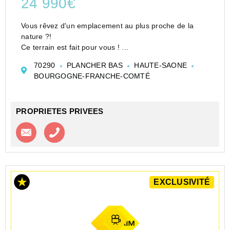
24 990€
Vous rêvez d'un emplacement au plus proche de la
nature ?!
Ce terrain est fait pour vous !
Idéalement situé au sein de la commune de Plancher-
70290
PLANCHER BAS
HAUTE-SAONE
Bas, proche des commodités, cette parcelle n'est pas
BOURGOGNE-FRANCHE-COMTÉ
isolée à l'extrémité de la commune, elle e...
PROPRIETES PRIVEES
Contacter l'agence
Appeler l’agence
EXCLUSIVITÉ