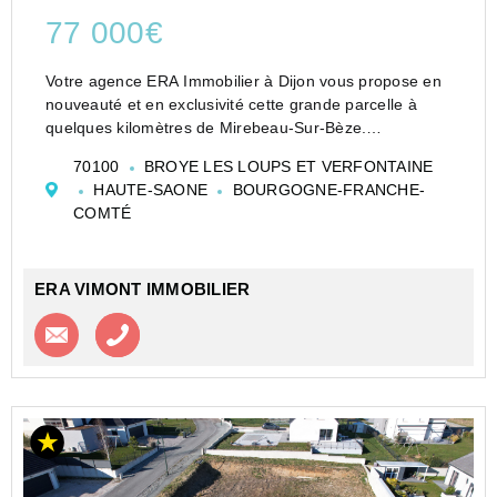
77 000€
Votre agence ERA Immobilier à Dijon vous propose en
nouveauté et en exclusivité cette grande parcelle à
quelques kilomètres de Mirebeau-Sur-Bèze.
Terrain à bâtir - grande parcelle avec étude de sol
70100
BROYE LES LOUPS ET VERFONTAINE
réalisée
HAUTE-SAONE
BOURGOGNE-FRANCHE-
À vendre, très grande parcelle de plus de 14 00...
COMTÉ
ERA VIMONT IMMOBILIER
Contacter l'agence
Appeler l’agence