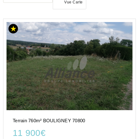
Vue Carte
ACHAT
TERRAIN
BOURGOGNE-
FRANCHE-
COMTÉ
HAUTE-
SAONE
(70)
Terrain 760m² BOULIGNEY 70800
11 900€