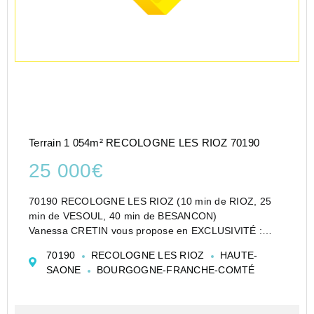
Terrain 1 054m² RECOLOGNE LES RIOZ 70190
25 000€
70190 RECOLOGNE LES RIOZ (10 min de RIOZ, 25
min de VESOUL, 40 min de BESANCON)
Vanessa CRETIN vous propose en EXCLUSIVITÉ :
Terrain Plat Constructible de 1054 m² au centre d'un
70190
RECOLOGNE LES RIOZ
HAUTE-
ravissant village, proche de RIOZ et de son nouvel axe
SAONE
BOURGOGNE-FRANCHE-COMTÉ
direct vers BESANC...