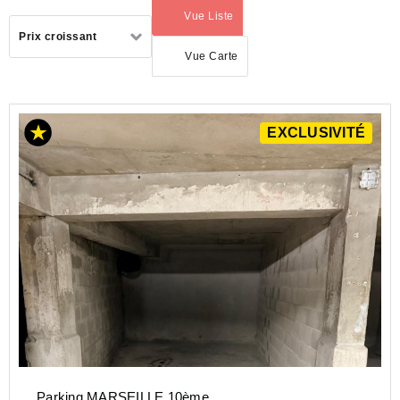
Vue Liste
(activé)
Trier
Prix croissant
par
Vue Carte
EXCLUSIVITÉ
ACHAT
PARKING
PROVENCE-
ALPES-
COTE-D-
AZUR
BOUCHES-
DU-RHONE
(13)
MARSEILLE
10 (13010)
Parking MARSEILLE 10ème