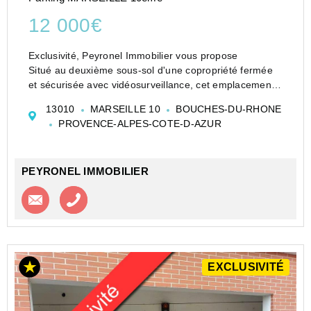
12 000€
Exclusivité, Peyronel Immobilier vous propose
Situé au deuxième sous-sol d'une copropriété fermée
et sécurisée avec vidéosurveillance, cet emplacement
de parking offre un cadre sûr et pratique au quotidien.
13010
MARSEILLE 10
BOUCHES-DU-RHONE
Facilement boxable, il représente une oppo...
PROVENCE-ALPES-COTE-D-AZUR
PEYRONEL IMMOBILIER
Contacter l'agence
Appeler l’agence
EXCLUSIVITÉ