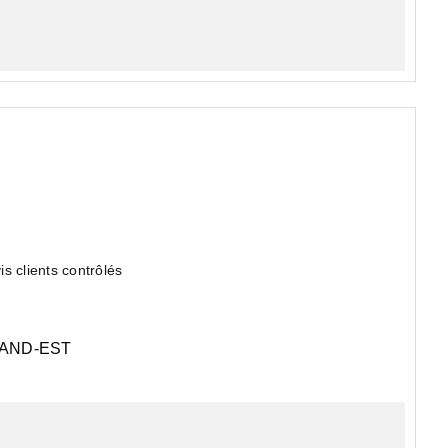
clients contrôlés
bénéficie d'un environnement à la fois pratique et
AND-EST