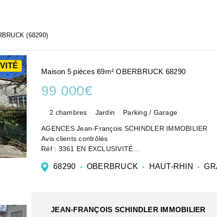
BRUCK (68290)
VITÉ
Maison 5 pièces 69m² OBERBRUCK 68290
99 000€
2 chambres
Jardin
Parking / Garage
AGENCES Jean-François SCHINDLER IMMOBILIER
Avis clients contrôlés
Réf : 3361 EN EXCLUSIVITÉ
Région Vallée de Masevaux
68290
OBERBRUCK
HAUT-RHIN
GR
Elevée sur cave enterrée.
Maison traditionnelle de village mitoyenne d'un côté tr
JEAN-FRANÇOIS SCHINDLER IMMOBILIER