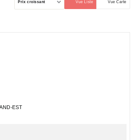
Prix croissant
Vue Liste
Vue Carte
(activé)
par
AND-EST
ès cocooning et bien entretenue.