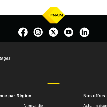
ntages
ance par Région
Nos offres 
Normandie
Achat maiso