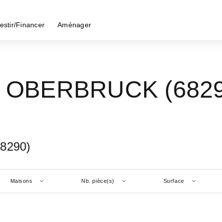
estir/Financer
Aménager
 - OBERBRUCK (682
8290)
Maisons
Nb. pièce(s)
Surface