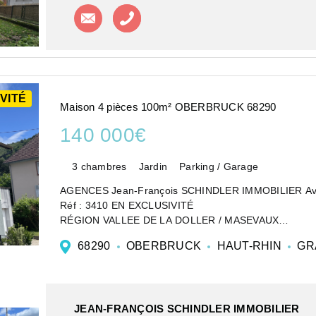
Contacter l'agence
Appeler l'agence
VITÉ
Maison 4 pièces 100m² OBERBRUCK 68290
140 000€
3 chambres
Jardin
Parking / Garage
AGENCES Jean-François SCHINDLER IMMOBILIER Avis 
Réf : 3410 EN EXCLUSIVITÉ
RÉGION VALLEE DE LA DOLLER / MASEVAUX
Située à 6 kms de Masevaux, cette maison individuelle 
68290
OBERBRUCK
HAUT-RHIN
GR
agréable...
JEAN-FRANÇOIS SCHINDLER IMMOBILIER